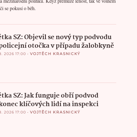
i a mezinárodní politiku. Když přemůže lenost, tak ve volném
či se pokusí o běh.
ětka SZ: Objevil se nový typ podvodu
 policejní otočka v případu žalobkyně
8. 2026 17:00
•
VOJTĚCH KRASNICKÝ
ětka SZ: Jak funguje obří podvod
 konec klíčových lidí na inspekci
8. 2026 17:00
•
VOJTĚCH KRASNICKÝ