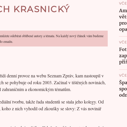
VČE
CH KRASNICKÝ
Ame
vět
pro
opa
 můžete odebírat oblíbené autory a témata. Na každý nový článek vám budeme
do emailu.
VČE
Fot
zap
při
a řídí denní provoz na webu Seznam Zpráv, kam nastoupil v
VČE
Špa
ch se pohybuje od roku 2003. Začínal v tištěných novinách,
spo
al zahraničním a ekonomickým tématům.
odm
ediální tvorbu, takže řada studentů se stala jeho kolegy. Od
tý, koho z nich vyhodil od zkoušky se slovy: Z vás novinář