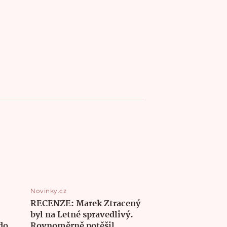
Novinky.cz
RECENZE: Marek Ztracený
byl na Letné spravedlivý.
do
Rovnoměrně potěšil