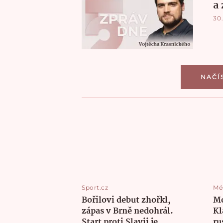
a
30.
NAČÍ
Sport.cz
Mé
Bořilovi debut zhořkl,
Mo
zápas v Brně nedohrál.
Kl
Start proti Slavii je
ru