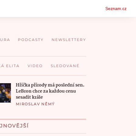
Oso
Seznam.cz
men
TURA
PODCASTY
NEWSLETTERY
KÁ ELITA
VIDEO
SLEDOVANÉ
Hříčka přírody má poslední sen.
LeBron chce za každou cenu
sesadit krále
MIROSLAV NĚMÝ
JNOVĚJŠÍ