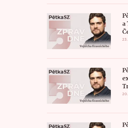
P
a
Č
23.
P
e
T
20.
P