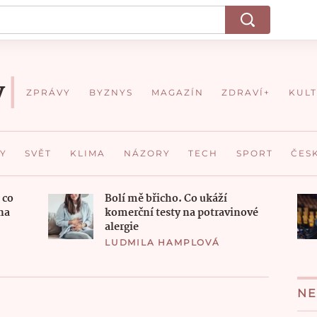
ZPRÁVY
BYZNYS
MAGAZÍN
ZDRAVÍ+
KUL
Y
SVĚT
KLIMA
NÁZORY
TECH
SPORT
ČES
 co
Bolí mě břicho. Co ukáží
na
komerční testy na potravinové
alergie
LUDMILA HAMPLOVÁ
NE