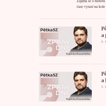
Zajímá se o histori
čase vyrazí na kole 
P
a
6. 
P
a
3. 