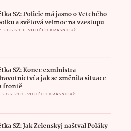
ětka SZ: Policie má jasno o Vetchého
polku a světová velmoc na vzestupu
7. 2026 17:00
•
VOJTĚCH KRASNICKÝ
ětka SZ: Konec exministra
dravotnictví a jak se změnila situace
a frontě
7. 2026 17:00
•
VOJTĚCH KRASNICKÝ
ětka SZ: Jak Zelenskyj naštval Poláky