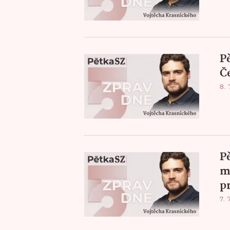
P
Č
8. 
P
m
p
7. 