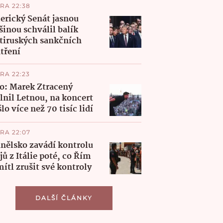
RA 22:38
rický Senát jasnou
šinou schválil balík
tiruských sankčních
tření
RA 22:23
o: Marek Ztracený
lnil Letnou, na koncert
šlo více než 70 tisíc lidí
RA 22:07
nělsko zavádí kontrolu
jů z Itálie poté, co Řím
ítl zrušit své kontroly
DALŠÍ ČLÁNKY