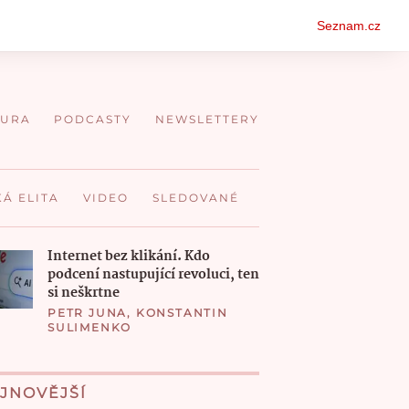
Oso
Seznam.cz
men
TURA
PODCASTY
NEWSLETTERY
KÁ ELITA
VIDEO
SLEDOVANÉ
Internet bez klikání. Kdo
podcení nastupující revoluci, ten
si neškrtne
PETR JUNA
,
KONSTANTIN
SULIMENKO
JNOVĚJŠÍ