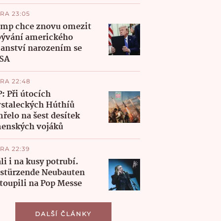
RA 23:05
mp chce znovu omezit
ývání amerického
anství narozením se
USA
RA 22:48
: Při útocích
staleckých Húthíů
řelo na šest desítek
enských vojáků
RA 22:39
li i na kusy potrubí.
stürzende Neubauten
toupili na Pop Messe
DALŠÍ ČLÁNKY