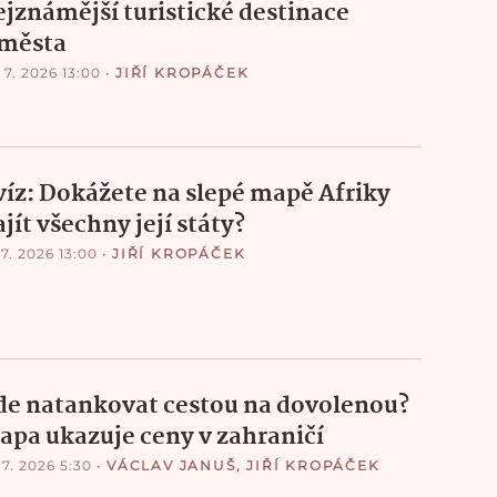
ejznámější turistické destinace
 města
 7. 2026 13:00
•
JIŘÍ KROPÁČEK
víz: Dokážete na slepé mapě Afriky
jít všechny její státy?
 7. 2026 13:00
•
JIŘÍ KROPÁČEK
de natankovat cestou na dovolenou?
apa ukazuje ceny v zahraničí
 7. 2026 5:30
•
VÁCLAV JANUŠ
,
JIŘÍ KROPÁČEK