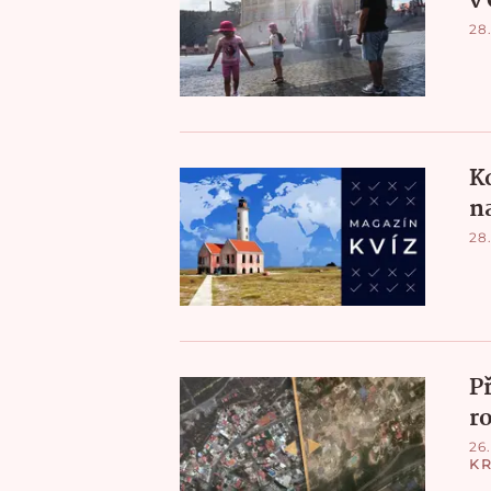
v
28.
K
n
28.
P
r
26.
K