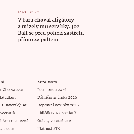
Médium.cz
V baru choval aligátory
a mizely mu servírky. Joe
Ball se před policií zastřelil
přímo za pultem
ání
Auto Moto
v Chorvatsku
Letní pneu 2026
letadlem
Dálniční známka 2026
a Bavorský les
Dopravní novinky 2026
 Švýcarsku
Řidičák B: Na co platí?
á Amerika levně
Otázky v autoškole
y s dětmi
Platnost STK