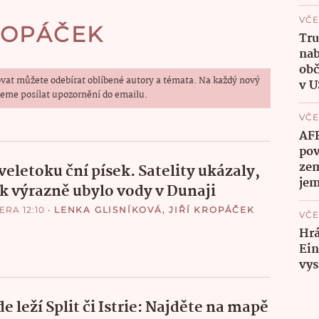
VČE
KROPÁČEK
Tru
nab
obč
vat můžete odebírat oblíbené autory a témata. Na každý nový
v 
eme posílat upozornění do emailu.
VČE
AFP
pov
zem
veletoku ční písek. Satelity ukázaly,
jem
ak výrazně ubylo vody v Dunaji
ERA 12:10
•
LENKA GLISNÍKOVÁ
,
JIŘÍ KROPÁČEK
VČE
Hrá
Ein
vys
e leží Split či Istrie: Najděte na mapě