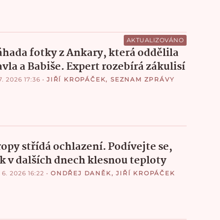
AKTUALIZOVÁNO
áhada fotky z Ankary, která oddělila
vla a Babiše. Expert rozebírá zákulisí
7. 2026 17:36
•
JIŘÍ KROPÁČEK
,
SEZNAM ZPRÁVY
ropy střídá ochlazení. Podívejte se,
ak v dalších dnech klesnou teploty
 6. 2026 16:22
•
ONDŘEJ DANĚK
,
JIŘÍ KROPÁČEK