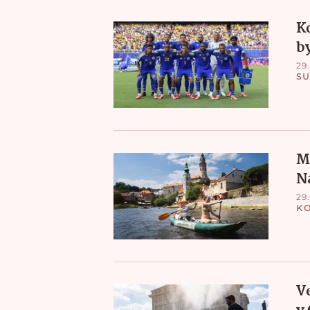
K
by
29.
S
M
N
29.
K
V