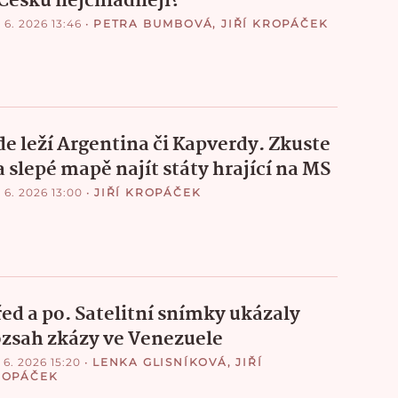
 Česku nejchladněji?
 6. 2026 13:46
•
PETRA BUMBOVÁ
,
JIŘÍ KROPÁČEK
de leží Argentina či Kapverdy. Zkuste
a slepé mapě najít státy hrající na MS
 6. 2026 13:00
•
JIŘÍ KROPÁČEK
řed a po. Satelitní snímky ukázaly
ozsah zkázy ve Venezuele
 6. 2026 15:20
•
LENKA GLISNÍKOVÁ
,
JIŘÍ
ROPÁČEK