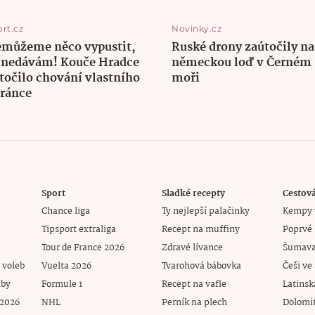
ort.cz
Novinky.cz
můžeme něco vypustit,
Ruské drony zaútočily na
 nedávám! Kouče Hradce
německou loď v Černém
točilo chování vlastního
moři
ránce
Sport
Sladké recepty
Cestov
Chance liga
Ty nejlepší palačinky
Kempy 
Tipsport extraliga
Recept na muffiny
Poprvé 
Tour de France 2026
Zdravé lívance
Šumava 
 voleb
Vuelta 2026
Tvarohová bábovka
Češi ve
lby
Formule 1
Recept na vafle
Latinsk
 2026
NHL
Perník na plech
Dolomit