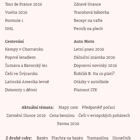
Tour de France 2026
Zdravé lívance
Vuelta 2026
Tvarohová bábovka
Formule 1
Recept na vafle
NHL
Perník na plech
Cestování
Auto Moto
Kempy v Chorvatsku
Letní pneu 2026
Poprvé letadlem
Dálniční známka 2026
Šumava a Bavorský les
Dopravní novinky 2026
Češi ve Švýcarsku
Řidičák B: Na co platí?
Latinská Amerika levně
Otázky v autoškole
Dolomity s dětmi
Platnost STK
Aktuální témata
Mapy.com
Předpověď počasí
Zatmění Slunce 2026
Cena benzínu
Češi v evropských pohárech
Farma 2026
Z druhé ruky
Bazén
Plachta na bazén
Trampolína
Slunečník