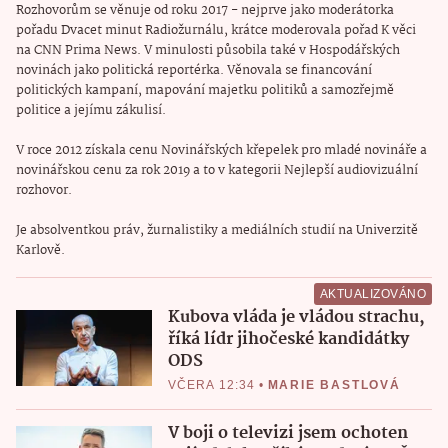
Rozhovorům se věnuje od roku 2017 - nejprve jako moderátorka
pořadu Dvacet minut Radiožurnálu, krátce moderovala pořad K věci
na CNN Prima News. V minulosti působila také v Hospodářských
novinách jako politická reportérka. Věnovala se financování
politických kampaní, mapování majetku politiků a samozřejmě
politice a jejímu zákulisí.
V roce 2012 získala cenu Novinářských křepelek pro mladé novináře a
novinářskou cenu za rok 2019 a to v kategorii Nejlepší audiovizuální
rozhovor.
Je absolventkou práv, žurnalistiky a mediálních studií na Univerzitě
Karlově.
AKTUALIZOVÁNO
Kubova vláda je vládou strachu,
říká lídr jihočeské kandidátky
ODS
VČERA 12:34
•
MARIE BASTLOVÁ
V boji o televizi jsem ochoten