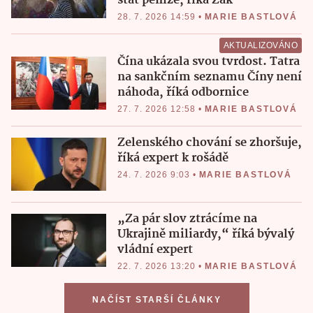
stát peníze, říká Žák
28. 7. 2026 14:59
•
MARIE BASTLOVÁ
AKTUALIZOVÁNO
Čína ukázala svou tvrdost. Tatra
na sankčním seznamu Číny není
náhoda, říká odbornice
27. 7. 2026 12:58
•
MARIE BASTLOVÁ
Zelenského chování se zhoršuje,
říká expert k rošádě
24. 7. 2026 9:03
•
MARIE BASTLOVÁ
„Za pár slov ztrácíme na
Ukrajině miliardy,“ říká bývalý
vládní expert
22. 7. 2026 13:20
•
MARIE BASTLOVÁ
NAČÍST STARŠÍ ČLÁNKY