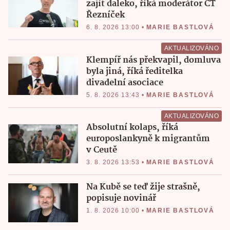
zajít daleko, říká moderátor ČT
Řezníček
6. 8. 2026 13:00
•
MARIE BASTLOVÁ
AKTUALIZOVÁNO
Klempíř nás překvapil, domluva
byla jiná, říká ředitelka
divadelní asociace
5. 8. 2026 13:43
•
MARIE BASTLOVÁ
AKTUALIZOVÁNO
Absolutní kolaps, říká
europoslankyně k migrantům
v Ceutě
3. 8. 2026 13:53
•
MARIE BASTLOVÁ
Na Kubě se teď žije strašně,
popisuje novinář
1. 8. 2026 10:00
•
MARIE BASTLOVÁ