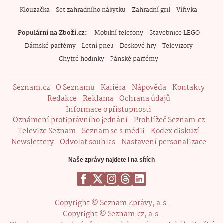
Klouzačka
Set zahradního nábytku
Zahradní gril
Vířivka
Populární na Zboží.cz
Mobilní telefony
Stavebnice LEGO
Dámské parfémy
Letní pneu
Deskové hry
Televizory
Chytré hodinky
Pánské parfémy
Seznam.cz
O Seznamu
Kariéra
Nápověda
Kontakty
Redakce
Reklama
Ochrana údajů
Informace o přístupnosti
Oznámení protiprávního jednání
Prohlížeč Seznam.cz
Televize Seznam
Seznam se s médii
Kodex diskuzí
Newslettery
Odvolat souhlas
Nastavení personalizace
Naše zprávy najdete i na sítích
Copyright © Seznam Zprávy, a.s.
Copyright © Seznam.cz, a.s.