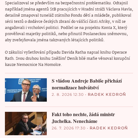
Specializoval se především na bezpečnostní problematiku. Odtajnil
například jména agentů StB pracujících v Hradní stráži Václava Havla,
detailně zmapoval tuneláž státního Fondu dětí a mládeže, publikoval
sérii textů o dodávce českých zbraní do válčící části Afriky, v níž se
angažovali i vrcholoví politici. Podílel se na projektu Konta X, který
prověřoval majetky politiků, nebo přinutil Poslaneckou sněmovnu,
aby zveřejňovala jména takzvaných létajících politiků.
O zákulisí vyšetřování případu Davida Ratha napsal knihu Operace
Rath. Svou druhou knihu Sněžím! Deník bílé mafie věnoval korupční
kauze Nemocnice Na Homolce.
S vládou Andreje Babiše přichází
normalizace hulvátství
2. 8. 2026 12:30
•
RADEK KEDROŇ
Fakt toho nechte, žádá ministr
Juchelka. Nenecháme
26. 7. 2026 17:30
•
RADEK KEDROŇ