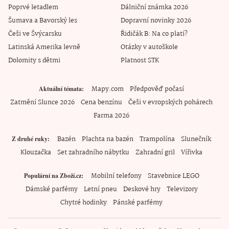
Poprvé letadlem
Dálniční známka 2026
Šumava a Bavorský les
Dopravní novinky 2026
Češi ve Švýcarsku
Řidičák B: Na co platí?
Latinská Amerika levně
Otázky v autoškole
Dolomity s dětmi
Platnost STK
Mapy.com
Předpověď počasí
Aktuální témata
Zatmění Slunce 2026
Cena benzínu
Češi v evropských pohárech
Farma 2026
Bazén
Plachta na bazén
Trampolína
Slunečník
Z druhé ruky
Klouzačka
Set zahradního nábytku
Zahradní gril
Vířivka
Mobilní telefony
Stavebnice LEGO
Populární na Zboží.cz
Dámské parfémy
Letní pneu
Deskové hry
Televizory
Chytré hodinky
Pánské parfémy