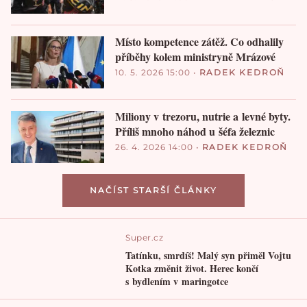
Místo kompetence zátěž. Co odhalily
příběhy kolem ministryně Mrázové
10. 5. 2026 15:00
•
RADEK KEDROŇ
Miliony v trezoru, nutrie a levné byty.
Příliš mnoho náhod u šéfa železnic
26. 4. 2026 14:00
•
RADEK KEDROŇ
NAČÍST STARŠÍ ČLÁNKY
Super.cz
Tatínku, smrdíš! Malý syn přiměl Vojtu
Kotka změnit život. Herec končí
s bydlením v maringotce