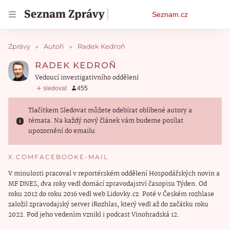
Osobní
Seznam.cz
menu
Zprávy
Autoři
Radek Kedroň
RADEK KEDROŇ
Vedoucí investigativního oddělení
Tlačítkem Sledovat můžete odebírat oblíbené autory a
témata. Na každý nový článek vám budeme posílat
upozornění do emailu.
X.COM
FACEBOOK
E-MAIL
V minulosti pracoval v reportérském oddělení Hospodářských novin a
MF DNES, dva roky vedl domácí zpravodajství časopisu Týden. Od
roku 2012 do roku 2016 vedl web Lidovky.cz. Poté v Českém rozhlase
založil zpravodajský server iRozhlas, který vedl až do začátku roku
2022. Pod jeho vedením vznikl i podcast Vinohradská 12.