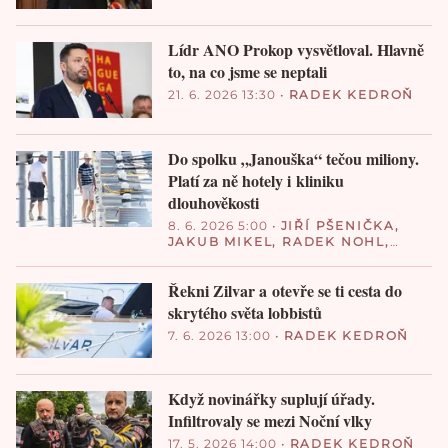
Lídr ANO Prokop vysvětloval. Hlavně
to, na co jsme se neptali
21. 6. 2026 13:30
•
RADEK KEDROŇ
Do spolku „Janouška“ tečou miliony.
Platí za ně hotely i kliniku
dlouhověkosti
8. 6. 2026 5:00
•
JIŘÍ PŠENIČKA
,
JAKUB MIKEL
,
RADEK NOHL
,
RADEK KEDROŇ
Řekni Zilvar a otevře se ti cesta do
skrytého světa lobbistů
7. 6. 2026 13:00
•
RADEK KEDROŇ
Když novinářky suplují úřady.
Infiltrovaly se mezi Noční vlky
17. 5. 2026 14:00
•
RADEK KEDROŇ