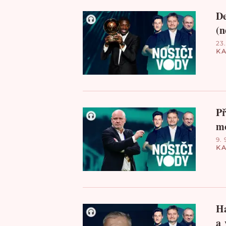
De
(n
23.
KA
Př
mo
9. 
KA
Ha
a 