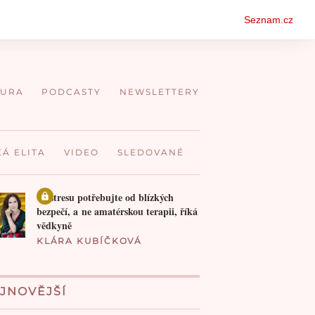
Oso
Seznam.cz
men
TURA
PODCASTY
NEWSLETTERY
KÁ ELITA
VIDEO
SLEDOVANÉ
Ve stresu potřebujte od blízkých
bezpečí, a ne amatérskou terapii, říká
vědkyně
KLÁRA KUBÍČKOVÁ
JNOVĚJŠÍ