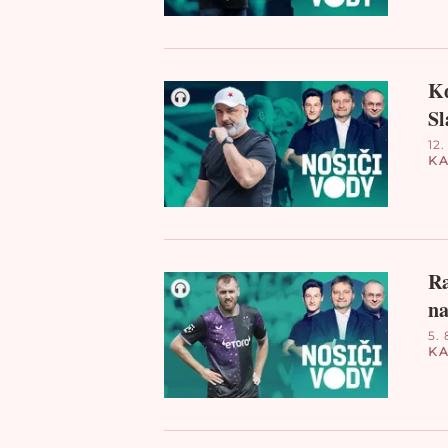
Kd
Sl
12.
KA
Ra
na
5. 
KA