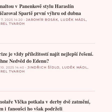
naltou v Panenkově stylu Haraslín
ičaroval Spartě první výhru od dubna
 7. 2025 14:20
•
JAROMÍR BOSÁK
,
LUDĚK MÁDL
,
REL TVAROH
ize je vždy příležitostí najít nejlepší řešení.
hne Nedvěd do Edenu?
 10. 2025 14:40
•
JINDŘICH ŠÍDLO
,
LUDĚK MÁDL
,
REL TVAROH
olaře Vlčka potkala v derby dvě zatmění,
m i fanoušci ho však podrželi