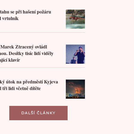
2
tahu se při hašení požáru
il vrtulník
0
 Marek Ztracený ovládl
ou. Desítky tisíc lidí viděly
ající klavír
4
ký útok na předměstí Kyjeva
l tři lidi včetně dítěte
DALŠÍ ČLÁNKY