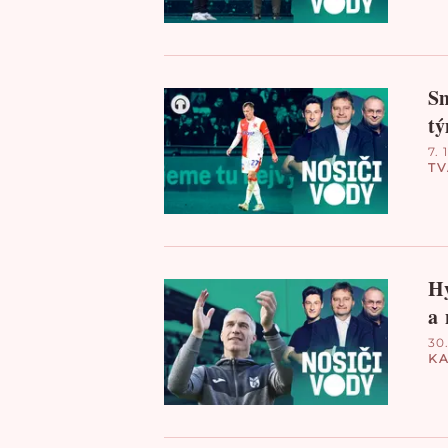
Sm
tý
7. 
T
Hy
a 
30.
KA