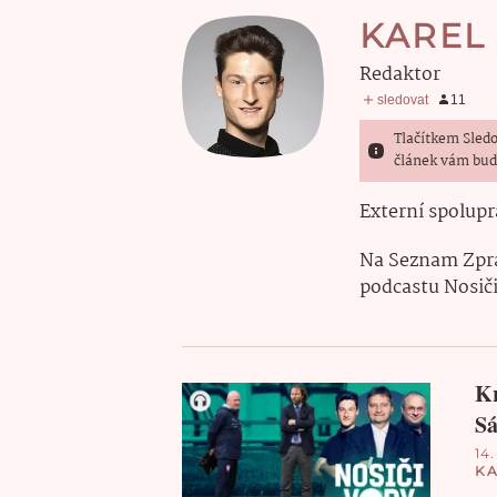
KAREL
Redaktor
Tlačítkem Sledo
článek vám bud
Externí spolupr
Na Seznam Zprá
podcastu Nosiči
Kr
Sá
14.
KA