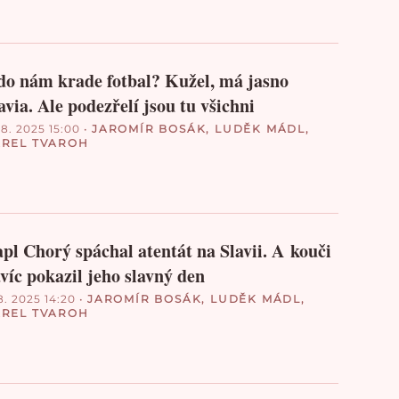
o nám krade fotbal? Kužel, má jasno
avia. Ale podezřelí jsou tu všichni
 8. 2025 15:00
•
JAROMÍR BOSÁK
,
LUDĚK MÁDL
,
REL TVAROH
pl Chorý spáchal atentát na Slavii. A kouči
víc pokazil jeho slavný den
8. 2025 14:20
•
JAROMÍR BOSÁK
,
LUDĚK MÁDL
,
REL TVAROH