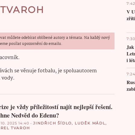
7:4
 TVAROH
V U
zřít
vat můžete odebírat oblíbené autory a témata. Na každý nový
7:3
eme posílat upozornění do emailu.
Jak
Letn
acovník.
i lét
vách se věnuje fotbalu, je spoluautorem
7:2
 vody.
Rus
zabi
ize je vždy příležitostí najít nejlepší řešení.
hne Nedvěd do Edenu?
 10. 2025 14:40
•
JINDŘICH ŠÍDLO
,
LUDĚK MÁDL
,
REL TVAROH