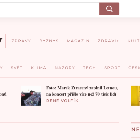
ZPRÁVY
BYZNYS
MAGAZÍN
ZDRAVÍ+
KUL
Y
SVĚT
KLIMA
NÁZORY
TECH
SPORT
ČES
Foto: Marek Ztracený zaplnil Letnou,
ilionů
na koncert přišlo více než 70 tisíc lidí
RENÉ VOLFÍK
NE