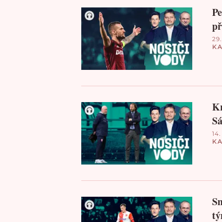
Pe
př
29.
KA
Kr
Sá
14.
KA
Sm
tý