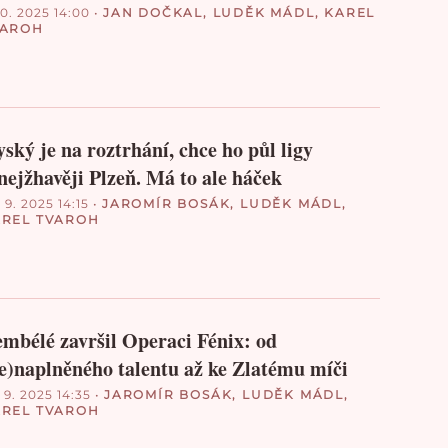
10. 2025 14:00
•
JAN DOČKAL
,
LUDĚK MÁDL
,
KAREL
VAROH
ský je na roztrhání, chce ho půl ligy
nejžhavěji Plzeň. Má to ale háček
 9. 2025 14:15
•
JAROMÍR BOSÁK
,
LUDĚK MÁDL
,
REL TVAROH
mbélé završil Operaci Fénix: od
e)naplněného talentu až ke Zlatému míči
 9. 2025 14:35
•
JAROMÍR BOSÁK
,
LUDĚK MÁDL
,
REL TVAROH