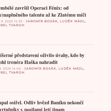
mbélé završil Operaci Fénix: od
e)naplněného talentu až ke Zlatému míči
 9. 2025 14:35
•
JAROMÍR BOSÁK
,
LUDĚK MÁDL
,
REL TVAROH
íšerné představení oživilo úvahy, kdo by
hl trenéra Haška nahradit
9. 2025 14:00
•
JAROMÍR BOSÁK
,
LUDĚK MÁDL
,
REL TVAROH
pal osiřel. Odliv hvězd Baníku nekončí
vrtulníky s posilami letí jinam