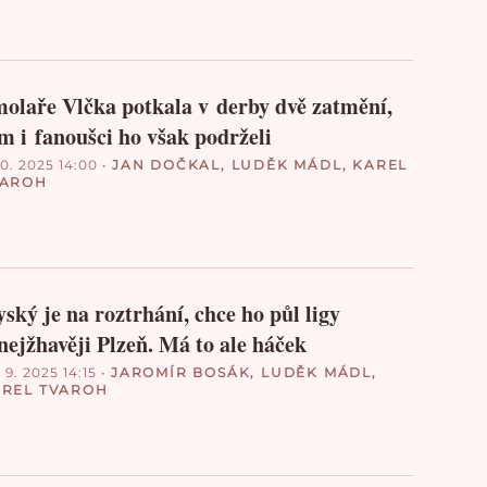
olaře Vlčka potkala v derby dvě zatmění,
m i fanoušci ho však podrželi
10. 2025 14:00
•
JAN DOČKAL
,
LUDĚK MÁDL
,
KAREL
VAROH
ský je na roztrhání, chce ho půl ligy
nejžhavěji Plzeň. Má to ale háček
 9. 2025 14:15
•
JAROMÍR BOSÁK
,
LUDĚK MÁDL
,
REL TVAROH