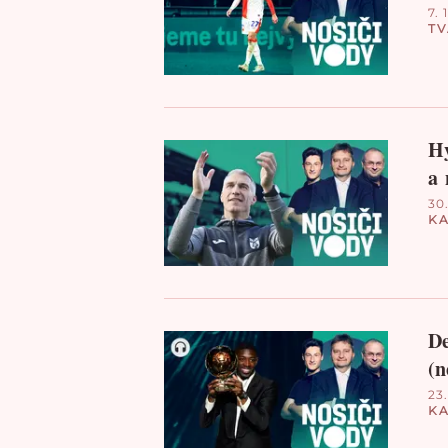
7. 
T
Hy
a 
30.
KA
De
(n
23.
KA