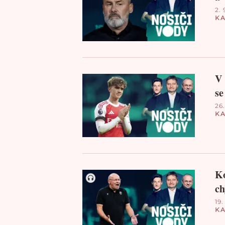
2. 
KA
V 
se
26
KA
Ko
ch
19.
KA