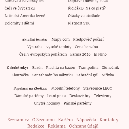
Šumava a Bavorský les
Dopravní novinky 2026
Češi ve Švýcarsku
Řidičák B: Na co platí?
Latinská Amerika levně
Otázky v autoškole
Dolomity s dětmi
Platnost STK
Mapy.com
Předpověď počasí
Aktuální témata
Výstraha - vysoké teploty
Cena benzínu
Češi v evropských pohárech
Farma 2026
El Niño
Bazén
Plachta na bazén
Trampolína
Slunečník
Z druhé ruky
Klouzačka
Set zahradního nábytku
Zahradní gril
Vířivka
Mobilní telefony
Stavebnice LEGO
Populární na Zboží.cz
Dámské parfémy
Letní pneu
Deskové hry
Televizory
Chytré hodinky
Pánské parfémy
Seznam.cz
O Seznamu
Kariéra
Nápověda
Kontakty
Redakce
Reklama
Ochrana údajů