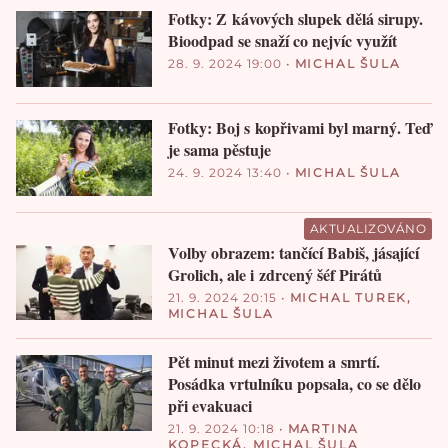
Fotky: Z kávových slupek dělá sirupy.
Bioodpad se snaží co nejvíc využít
28. 9. 2024 19:00
•
MICHAL ŠULA
Fotky: Boj s kopřivami byl marný. Teď
je sama pěstuje
24. 9. 2024 13:40
•
MICHAL ŠULA
AKTUALIZOVÁNO
Volby obrazem: tančící Babiš, jásající
Grolich, ale i zdrcený šéf Pirátů
21. 9. 2024 20:15
•
MICHAL TUREK
,
MICHAL ŠULA
Pět minut mezi životem a smrtí.
Posádka vrtulníku popsala, co se dělo
při evakuaci
21. 9. 2024 10:18
•
MARTINA
KOPECKÁ
,
MICHAL ŠULA