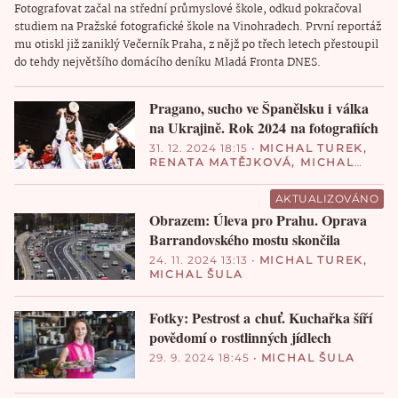
Fotografovat začal na střední průmyslové škole, odkud pokračoval
studiem na Pražské fotografické škole na Vinohradech. První reportáž
mu otiskl již zaniklý Večerník Praha, z nějž po třech letech přestoupil
do tehdy největšího domácího deníku Mladá Fronta DNES.
Pragano, sucho ve Španělsku i válka
na Ukrajině. Rok 2024 na fotografiích
31. 12. 2024 18:15
•
MICHAL TUREK
,
RENATA MATĚJKOVÁ
,
MICHAL
ŠULA
AKTUALIZOVÁNO
Obrazem: Úleva pro Prahu. Oprava
Barrandovského mostu skončila
24. 11. 2024 13:13
•
MICHAL TUREK
,
MICHAL ŠULA
Fotky: Pestrost a chuť. Kuchařka šíří
povědomí o rostlinných jídlech
29. 9. 2024 18:45
•
MICHAL ŠULA