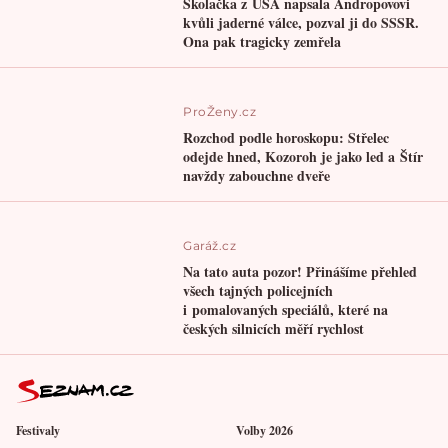
Školačka z USA napsala Andropovovi
kvůli jaderné válce, pozval ji do SSSR.
Ona pak tragicky zemřela
ProŽeny.cz
Rozchod podle horoskopu: Střelec
odejde hned, Kozoroh je jako led a Štír
navždy zabouchne dveře
Garáž.cz
Na tato auta pozor! Přinášíme přehled
všech tajných policejních
i pomalovaných speciálů, které na
českých silnicích měří rychlost
Festivaly
Volby 2026