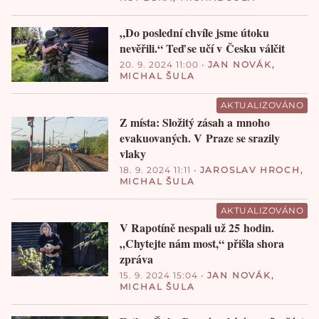
„Do poslední chvíle jsme útoku
nevěřili.“ Teď se učí v Česku válčit
20. 9. 2024 11:00
•
JAN NOVÁK
,
MICHAL ŠULA
AKTUALIZOVÁNO
Z místa: Složitý zásah a mnoho
evakuovaných. V Praze se srazily
vlaky
18. 9. 2024 11:11
•
JAROSLAV HROCH
,
MICHAL ŠULA
AKTUALIZOVÁNO
V Rapotíně nespali už 25 hodin.
„Chytejte nám most,“ přišla shora
zpráva
15. 9. 2024 15:04
•
JAN NOVÁK
,
MICHAL ŠULA