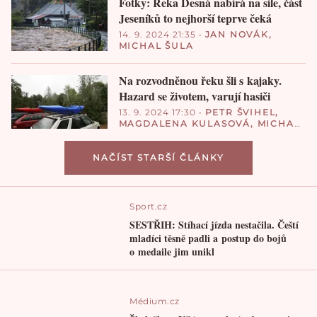
Fotky: Řeka Desná nabírá na síle, část
Jeseníků to nejhorší teprve čeká
14. 9. 2024 21:35
•
JAN NOVÁK
,
MICHAL ŠULA
Na rozvodněnou řeku šli s kajaky.
Hazard se životem, varují hasiči
13. 9. 2024 17:30
•
PETR ŠVIHEL
,
MAGDALENA KULASOVÁ
,
MICHAL
ŠULA
NAČÍST STARŠÍ ČLÁNKY
Sport.cz
SESTŘIH: Stíhací jízda nestačila. Čeští
mladíci těsně padli a postup do bojů
o medaile jim unikl
Médium.cz