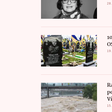
28.
1
O
19.
R
p
V
15.