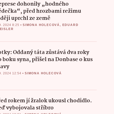
eprese dohonily „hodného
ědečka“, před hrozbami režimu
aději uprchl ze země
9. 2024 8:25
•
SIMONA HOLECOVÁ
,
EDUARD
EISLER
otky: Oddaný táta zůstává dva roky
o boku syna, přišel na Donbase o kus
lavy
9. 2024 12:54
•
SIMONA HOLECOVÁ
řed rokem jí žralok ukousl chodidlo.
eď vybojovala stříbro