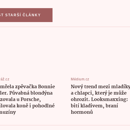
ST STARŠÍ ČLÁNKY
áž.cz
Médium.cz
mřela zpěvačka Bonnie
Nový trend mezi mladík
ler. Půvabná blondýna
a chlapci, který je může
zovala u Porsche,
ohrozit. Looksmaxxing:
lovala koně i pohodlné
bití kladivem, braní
muzíny
hormonů