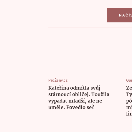
NAČÍ
ProŽeny.cz
Gar
Kateřina odmítla svůj
Ze
stárnoucí obličej. Toužila
Ty
vypadat mladší, ale ne
pó
uměle. Povedlo se?
mi
li