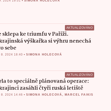
9. 2024 19:01
•
SIMONA HOLECOVÁ
AKTUALIZOVÁNO
 sklepa ke triumfu v Paříži.
krajinská výškařka si výhru nenechá
ro sebe
 8. 2024 18:40
•
SIMONA HOLECOVÁ
AKTUALIZOVÁNO
yla to speciálně plánovaná operace:
rajinci zasáhli čtyři ruská letiště
 8. 2024 14:46
•
SIMONA HOLECOVÁ
,
MARCEL FAIKIS