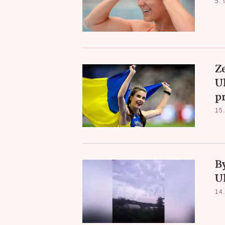
5. 
Ze
U
p
15.
B
Uk
14.