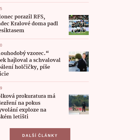
05
lonec porazil RFS,
dec Kralové doma padl
esiktasem
40
ouhodobý vzorec.“
ek hajloval a schvaloval
álení holčičky, píše
icie
39
lková prokuratura má
ezření na pokus
yvolání exploze na
ském letišti
DALŠÍ ČLÁNKY