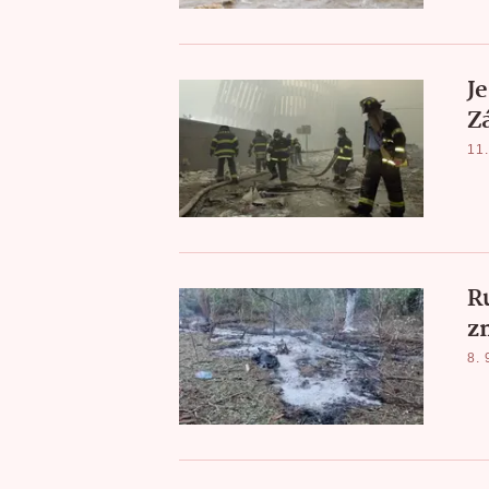
Je
Z
11.
R
z
8. 