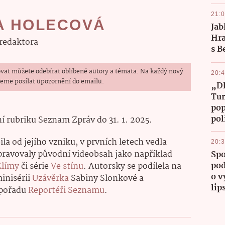
21:
A HOLECOVÁ
Jab
Hra
fredaktora
s B
vat můžete odebírat oblíbené autory a témata. Na každý nový
20:
eme posílat upozornění do emailu.
„Dl
Tur
pop
pol
ní rubriku Seznam Zpráv do 31. 1. 2025.
la od jejího vzniku, v prvních letech vedla
20:
pravovaly původní videobsah jako například
Spo
pod
Klímy
či série
Ve stínu
. Autorsky se podílela na
o v
minisérii
Uzávěrka
Sabiny Slonkové a
lip
 pořadu
Reportéři Seznamu
.