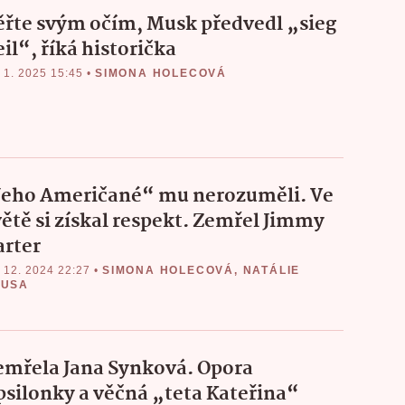
ěřte svým očím, Musk předvedl „sieg
il“, říká historička
 1. 2025 15:45
•
SIMONA HOLECOVÁ
Jeho Američané“ mu nerozuměli. Ve
větě si získal respekt. Zemřel Jimmy
arter
 12. 2024 22:27
•
SIMONA HOLECOVÁ
,
NATÁLIE
OUSA
emřela Jana Synková. Opora
psilonky a věčná „teta Kateřina“