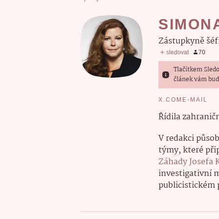
SIMON
zástupkyně šé
Tlačítkem Sledo
článek vám bud
X.COM
E-MAIL
Řídila zahranič
V redakci působi
týmy, které při
Záhady Josefa 
investigativní 
publicistickém