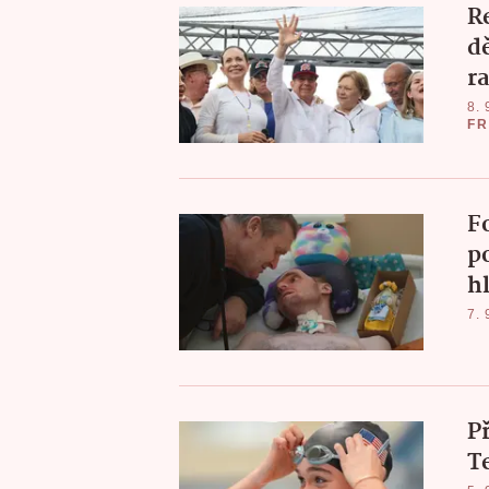
R
d
r
8. 
FR
F
p
h
7. 
P
T