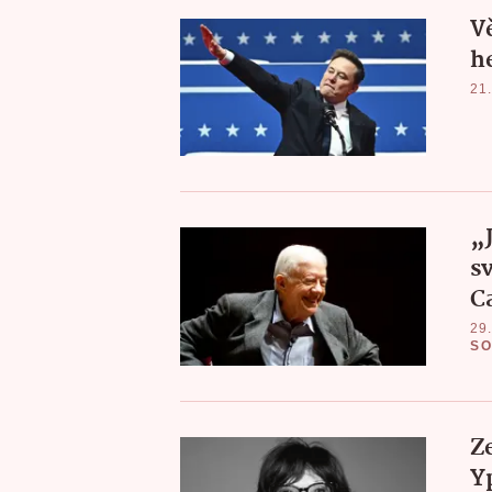
V
he
21.
„
s
C
29.
S
Z
Y