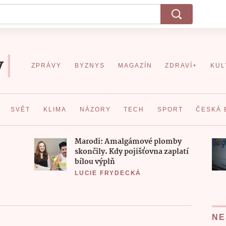
ZPRÁVY
BYZNYS
MAGAZÍN
ZDRAVÍ+
KUL
SVĚT
KLIMA
NÁZORY
TECH
SPORT
ČESKÁ 
Marodi: Amalgámové plomby
skončily. Kdy pojišťovna zaplatí
bílou výplň
LUCIE FRYDECKÁ
NE