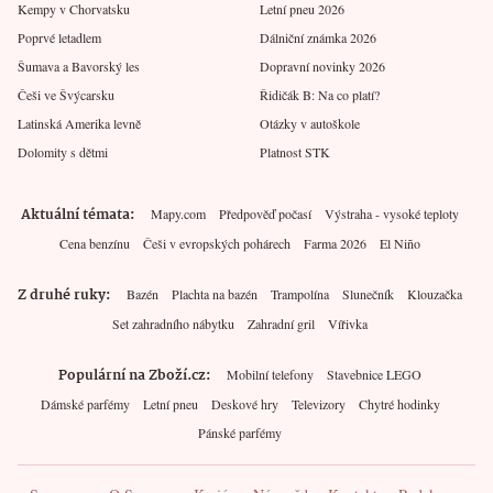
Kempy v Chorvatsku
Letní pneu 2026
Poprvé letadlem
Dálniční známka 2026
Šumava a Bavorský les
Dopravní novinky 2026
Češi ve Švýcarsku
Řidičák B: Na co platí?
Latinská Amerika levně
Otázky v autoškole
Dolomity s dětmi
Platnost STK
Aktuální témata
Mapy.com
Předpověď počasí
Výstraha - vysoké teploty
Cena benzínu
Češi v evropských pohárech
Farma 2026
El Niño
Z druhé ruky
Bazén
Plachta na bazén
Trampolína
Slunečník
Klouzačka
Set zahradního nábytku
Zahradní gril
Vířivka
Populární na Zboží.cz
Mobilní telefony
Stavebnice LEGO
Dámské parfémy
Letní pneu
Deskové hry
Televizory
Chytré hodinky
Pánské parfémy