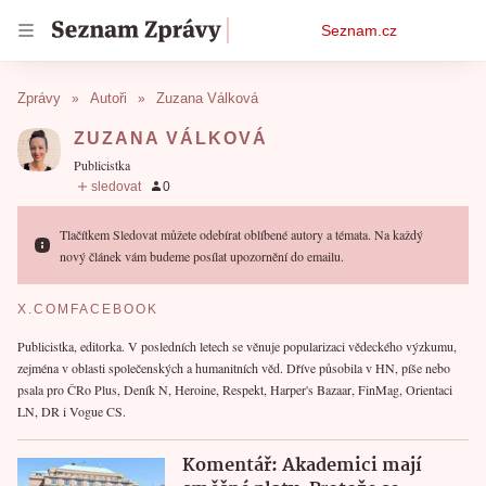
Osobní
Seznam.cz
menu
Zprávy
Autoři
Zuzana Válková
ZUZANA VÁLKOVÁ
publicistka
Tlačítkem Sledovat můžete odebírat oblíbené autory a témata. Na každý
nový článek vám budeme posílat upozornění do emailu.
X.COM
FACEBOOK
Publicistka, editorka. V posledních letech se věnuje popularizaci vědeckého výzkumu,
zejména v oblasti společenských a humanitních věd. Dříve působila v HN, píše nebo
psala pro ČRo Plus, Deník N, Heroine, Respekt, Harper's Bazaar, FinMag, Orientaci
LN, DR i Vogue CS.
Komentář: Akademici mají