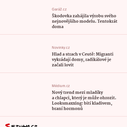
Garáž.cz
Škodovka zahájila výrobu svého
nejnovějšího modelu. Tentokrát
doma
Novinky.cz
Hlad a strach v Ceutě: Migranti
vykrádají domy, radikálové je
začali lovit
Médium.cz
Nový trend mezi mladíky
a chlapci, který je může ohrozit.
Looksmaxxing: bití kladivem,
braní hormonů