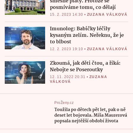
směšné platy. Protože se
posmíváme tomu, co dělají
15. 2. 2023 14:30
•
ZUZANA VÁLKOVÁ
Imunolog: Babičky léčily
kysaným zelím. Neřeknu, že je
to blbost
12. 2. 2023 19:10
•
ZUZANA VÁLKOVÁ
Zkoumá, jak děti čtou, a říká:
Nebojte se Poseroutky
12. 11. 2022 20:31
•
ZUZANA
VÁLKOVÁ
ProŽeny.cz
Toužila po dětech pět let, pak o ně
deset let bojovala. Míša Maurerová
popsala nejtěžší období života