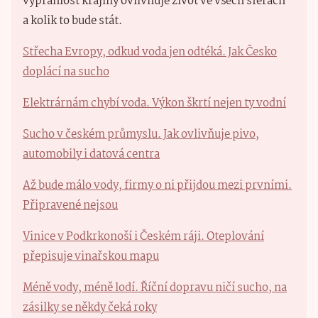
vyprahlost krajiny ovlivňuje život ve všech sférách
a kolik to bude stát.
Střecha Evropy, odkud voda jen odtéká. Jak Česko
doplácí na sucho
Elektrárnám chybí voda. Výkon škrtí nejen ty vodní
Sucho v českém průmyslu. Jak ovlivňuje pivo,
automobily i datová centra
Až bude málo vody, firmy o ni přijdou mezi prvními.
Připravené nejsou
Vinice v Podkrkonoší i Českém ráji. Oteplování
přepisuje vinařskou mapu
Méně vody, méně lodí. Říční dopravu ničí sucho, na
zásilky se někdy čeká roky