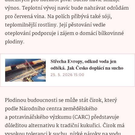
výnos. Teplotní vývoj navíc bude nahrávat odrůdám
pro červená vína. Na polích přibývá také sóji,
teplomilnější rostliny. Její pěstování vedle
oteplování podporuje i zájem o domácí bílkovinné
plodiny.
Střecha Evropy, odkud voda jen
odtéká. Jak Česko doplácí na sucho
25. 5. 2026 15:00
Plodinou budoucnosti se může stát čirok, který
podle Národního centra zemědělského
a potravinářského výzkumu (CARC) představuje
důležitou alternativu k tradiční kukuřici. Čirok má
vysokou toleranci k suchu, nízké nároky na vodu