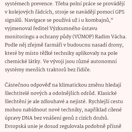
systémech prevence. Třeba polní práce se provádějí
v kolejových řádcích, stroje se navádějí pomocí GPS
signálů. Navigace se používá už i u kombajnů,“
vyjmenoval ředitel Výzkumného ústavu
monitoringu a ochrany půdy (VÚMOP) Radim Vácha.
Podle něj zřejmě farmáři v budoucnu nasadí drony,
které by místo těžké techniky aplikovaly na pole
chemické látky. Ve vývoji jsou různé autonomní
systémy menších traktorů bez řidiče.
Částečnou odpověď na klimatickou změnu hledají
šlechtitelé nových a odolnějších odrůd. Klasické
šlechtění je ale zdlouhavé a nejisté. Rychlejší cestu
mohou nabídnout nové techniky, například cílené
úpravy DNA bez vnášení genů z cizích druhů.
Evropská unie je dosud regulovala podobně přísně