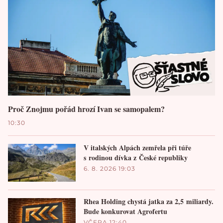
Proč Znojmu pořád hrozí Ivan se samopalem?
10:30
V italských Alpách zemřela při túře
s rodinou dívka z České republiky
6. 8. 2026 19:03
Rhea Holding chystá jatka za 2,5 miliardy.
Bude konkurovat Agrofertu
VČERA 12:40