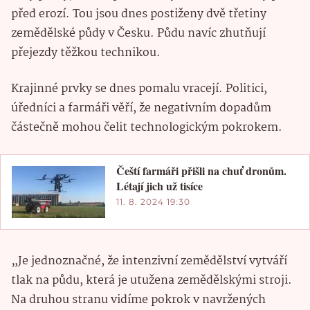
před erozí. Tou jsou dnes postiženy dvě třetiny
zemědělské půdy v Česku. Půdu navíc zhutňují
přejezdy těžkou technikou.
Krajinné prvky se dnes pomalu vracejí. Politici,
úředníci a farmáři věří, že negativním dopadům
částečně mohou čelit technologickým pokrokem.
Čeští farmáři přišli na chuť dronům.
Létají jich už tisíce
11. 8. 2024 19:30
„Je jednoznačné, že intenzivní zemědělství vytváří
tlak na půdu, která je utužena zemědělskými stroji.
Na druhou stranu vidíme pokrok v navržených