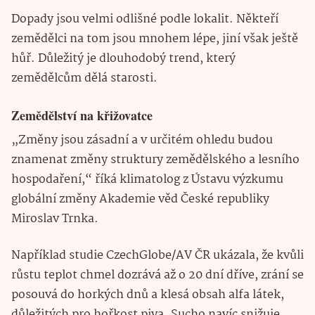
Dopady jsou velmi odlišné podle lokalit. Někteří
zemědělci na tom jsou mnohem lépe, jiní však ještě
hůř. Důležitý je dlouhodobý trend, který
zemědělcům dělá starosti.
Zemědělství na křižovatce
„Změny jsou zásadní a v určitém ohledu budou
znamenat změny struktury zemědělského a lesního
hospodaření,“ říká klimatolog z Ústavu výzkumu
globální změny Akademie věd České republiky
Miroslav Trnka.
Například studie CzechGlobe/AV ČR ukázala, že kvůli
růstu teplot chmel dozrává až o 20 dní dříve, zrání se
posouvá do horkých dnů a klesá obsah alfa látek,
důležitých pro hořkost piva. Sucho navíc snižuje