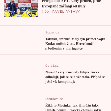
Prospal do NHL. Celý příběh, proč
Evropané začínají od nuly
7:00
•
PAVEL RYŠAVÝ
Super.cz
Tatínku, smrdíš! Malý syn přiměl Vojtu
Kotka změnit život. Herec končí
s bydlením v maringotce
Garáž.cz
Nové důkazy z nehody Filipa Turka
odhalují, jak se celá věc stala. Případ se
ještě víc komplikuje
Médium.cz
Říká to Macinka, tak já můžu taky.
Učitelé popisují toxické chování žáků