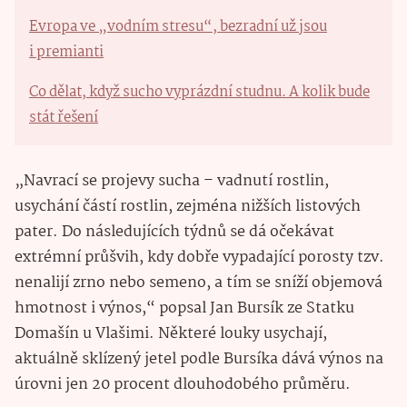
Evropa ve „vodním stresu“, bezradní už jsou
i premianti
Co dělat, když sucho vyprázdní studnu. A kolik bude
stát řešení
„Navrací se projevy sucha – vadnutí rostlin,
usychání částí rostlin, zejména nižších listových
pater. Do následujících týdnů se dá očekávat
extrémní průšvih, kdy dobře vypadající porosty tzv.
nenalijí zrno nebo semeno, a tím se sníží objemová
hmotnost i výnos,“ popsal Jan Bursík ze Statku
Domašín u Vlašimi. Některé louky usychají,
aktuálně sklízený jetel podle Bursíka dává výnos na
úrovni jen 20 procent dlouhodobého průměru.