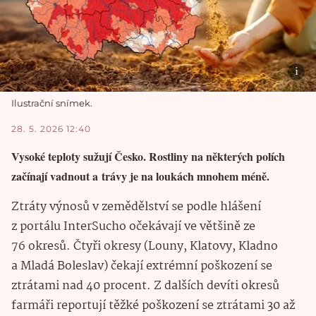
Ilustrační snímek.
28. 5. 2026 12:40
Vysoké teploty sužují Česko. Rostliny na některých polích
začínají vadnout a trávy je na loukách mnohem méně.
Ztráty výnosů v zemědělství se podle hlášení
z portálu InterSucho očekávají ve většině ze
76 okresů. Čtyři okresy (Louny, Klatovy, Kladno
a Mladá Boleslav) čekají extrémní poškození se
ztrátami nad 40 procent. Z dalších devíti okresů
farmáři reportují těžké poškození se ztrátami 30 až