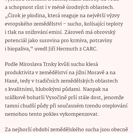
a schopnost růst i v méně úrodných oblastech.
„Čirok je plodina, která reaguje na největší výzvy
evropského zemědělství – sucho, kolísající teploty
i tlak na snižování emisí. Zároveň má obrovský
potenciál jako surovina pro krmiva, potraviny
i biopaliva,“ uvedl Jiří Hermuth z CARC.
Podle Miroslava Trnky kvůli suchu klesá
produktivita v zemědělství na jižní Moravě a na
Hané, tedy v tradičních zemědělských oblastech
s kvalitními, hlubokými půdami. Naopak na
srážkově bohatší Vysočině prší stále dost, jenomže
tamní chudší půdy při současném trendu oteplování
nemohou tento pokles vykompenzovat.
Za nejhorší období zemědělského sucha jsou obecně