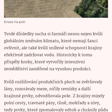
Eroze na poli.
Tvrdé důsledky sucha si farmáři nesou nejen kvůli
globálním změnám klimatu, které nemají šanci
ovlivnit, ale také kvůli snížené schopnosti krajiny
efektivně zadržovat vodu. Historicky k tomu
přispěly kroky, které vytvořily intenzivní
zemědělství zaměřené na vysokou produkci.
Kvůli rozšiřování produkčních ploch se zvětšovaly
lány, rozorávaly meze, ničily remízky a další
krajinné prvky, odvodňovala pole. Z krajiny mizely
polní cesty, travnaté pásy, tůně, mokřady a nivy,
tedy prvky, které zpomalovaly odtok a chránily půdu