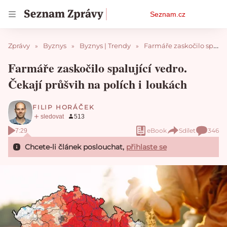
Osobní
Seznam.cz
menu
Zprávy
Byznys
Byznys | Trendy
Farmáře zaskočilo spalující vedro. Čekají průšvih na polích i loukách
Farmáře zaskočilo spalující vedro.
Čekají průšvih na polích i loukách
FILIP HORÁČEK
eBook
Sdílet
346
7:29
Chcete-li článek poslouchat,
přihlaste se