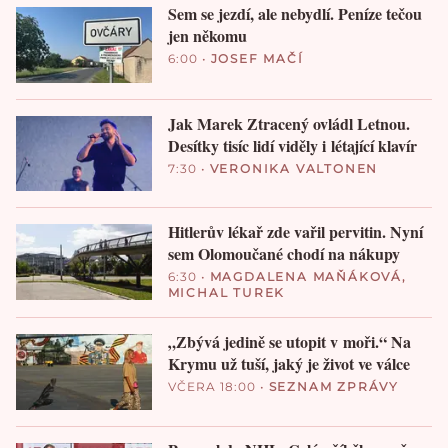
Sem se jezdí, ale nebydlí. Peníze tečou
jen někomu
6:00
•
JOSEF MAČÍ
Jak Marek Ztracený ovládl Letnou.
Desítky tisíc lidí viděly i létající klavír
7:30
•
VERONIKA VALTONEN
Hitlerův lékař zde vařil pervitin. Nyní
sem Olomoučané chodí na nákupy
6:30
•
MAGDALENA MAŇÁKOVÁ
,
MICHAL TUREK
„Zbývá jedině se utopit v moři.“ Na
Krymu už tuší, jaký je život ve válce
VČERA 18:00
•
SEZNAM ZPRÁVY