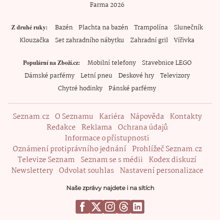
Farma 2026
Bazén
Plachta na bazén
Trampolína
Slunečník
Z druhé ruky
Klouzačka
Set zahradního nábytku
Zahradní gril
Vířivka
Mobilní telefony
Stavebnice LEGO
Populární na Zboží.cz
Dámské parfémy
Letní pneu
Deskové hry
Televizory
Chytré hodinky
Pánské parfémy
Seznam.cz
O Seznamu
Kariéra
Nápověda
Kontakty
Redakce
Reklama
Ochrana údajů
Informace o přístupnosti
Oznámení protiprávního jednání
Prohlížeč Seznam.cz
Televize Seznam
Seznam se s médii
Kodex diskuzí
Newslettery
Odvolat souhlas
Nastavení personalizace
Naše zprávy najdete i na sítích