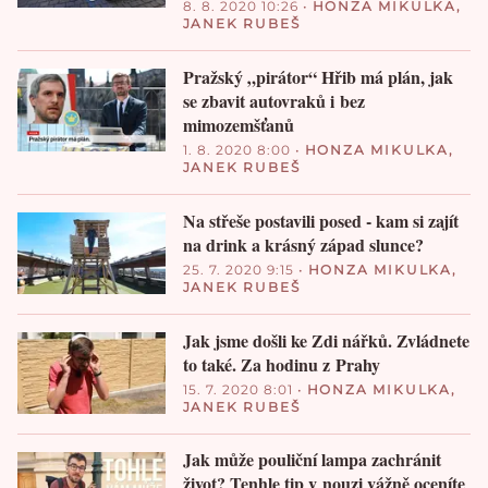
8. 8. 2020 10:26
•
HONZA MIKULKA
,
JANEK RUBEŠ
Pražský „pirátor“ Hřib má plán, jak
se zbavit autovraků i bez
mimozemšťanů
1. 8. 2020 8:00
•
HONZA MIKULKA
,
JANEK RUBEŠ
Na střeše postavili posed - kam si zajít
na drink a krásný západ slunce?
25. 7. 2020 9:15
•
HONZA MIKULKA
,
JANEK RUBEŠ
Jak jsme došli ke Zdi nářků. Zvládnete
to také. Za hodinu z Prahy
15. 7. 2020 8:01
•
HONZA MIKULKA
,
JANEK RUBEŠ
Jak může pouliční lampa zachránit
život? Tenhle tip v nouzi vážně oceníte