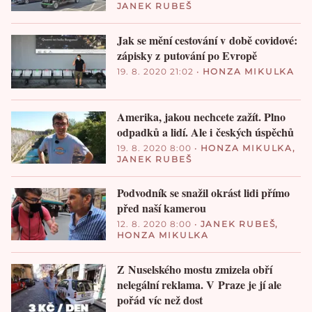
JANEK RUBEŠ
Jak se mění cestování v době covidové:
zápisky z putování po Evropě
19. 8. 2020 21:02
•
HONZA MIKULKA
Amerika, jakou nechcete zažít. Plno
odpadků a lidí. Ale i českých úspěchů
19. 8. 2020 8:00
•
HONZA MIKULKA
,
JANEK RUBEŠ
Podvodník se snažil okrást lidi přímo
před naší kamerou
12. 8. 2020 8:00
•
JANEK RUBEŠ
,
HONZA MIKULKA
Z Nuselského mostu zmizela obří
nelegální reklama. V Praze je jí ale
pořád víc než dost