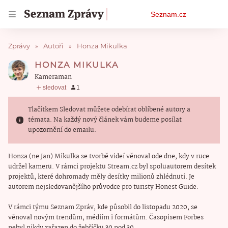
Osobní
Seznam.cz
menu
Zprávy
Autoři
Honza Mikulka
HONZA MIKULKA
kameraman
Tlačítkem Sledovat můžete odebírat oblíbené autory a
témata. Na každý nový článek vám budeme posílat
upozornění do emailu.
Honza (ne Jan) Mikulka se tvorbě videí věnoval ode dne, kdy v ruce
udržel kameru. V rámci projektu Stream.cz byl spoluautorem desítek
projektů, které dohromady měly desítky milionů zhlédnutí. Je
autorem nejsledovanějšího průvodce pro turisty Honest Guide.
V rámci týmu Seznam Zpráv, kde působil do listopadu 2020, se
věnoval novým trendům, médiím i formátům. Časopisem Forbes
nebyl nikdy zařazen do žebříčku 30 pod 30.