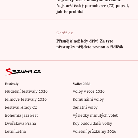
Nejstarší český pornoherec (72) popsal,
jak to probíhá
Garáž.cz
Přísnější než kdy dřív! Za tyto
přestupky přijdete rovnou o řidičák
Festivaly
Volby 2026
Hudební festivaly 2026
Volby v roce 2026
Filmové festivaly 2026
Komunální volby
Festival Hrady CZ
Senátní volby
Bohemia Jazz Fest
Výsledky minulých voleb
Dvořákova Praha
Kdy budou další volby
Letní Letná
Volební průzkumy 2026