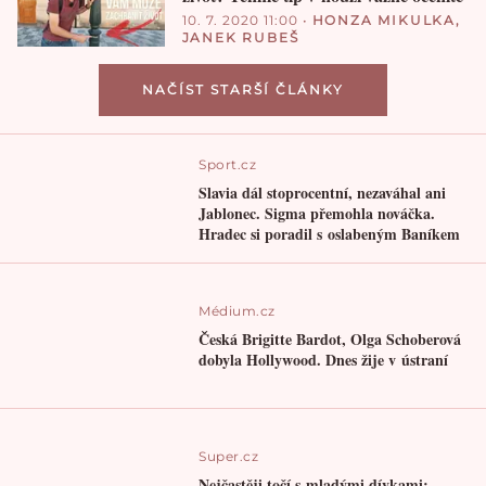
10. 7. 2020 11:00
•
HONZA MIKULKA
,
JANEK RUBEŠ
NAČÍST STARŠÍ ČLÁNKY
Sport.cz
Slavia dál stoprocentní, nezaváhal ani
Jablonec. Sigma přemohla nováčka.
Hradec si poradil s oslabeným Baníkem
Médium.cz
Česká Brigitte Bardot, Olga Schoberová
dobyla Hollywood. Dnes žije v ústraní
Super.cz
Nejčastěji točí s mladými dívkami: