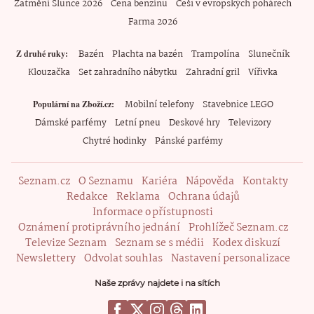
Zatmění Slunce 2026
Cena benzínu
Češi v evropských pohárech
Farma 2026
Bazén
Plachta na bazén
Trampolína
Slunečník
Z druhé ruky
Klouzačka
Set zahradního nábytku
Zahradní gril
Vířivka
Mobilní telefony
Stavebnice LEGO
Populární na Zboží.cz
Dámské parfémy
Letní pneu
Deskové hry
Televizory
Chytré hodinky
Pánské parfémy
Seznam.cz
O Seznamu
Kariéra
Nápověda
Kontakty
Redakce
Reklama
Ochrana údajů
Informace o přístupnosti
Oznámení protiprávního jednání
Prohlížeč Seznam.cz
Televize Seznam
Seznam se s médii
Kodex diskuzí
Newslettery
Odvolat souhlas
Nastavení personalizace
Naše zprávy najdete i na sítích