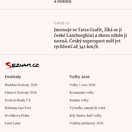
a rodinu
Garáž.cz
Jmenuje se Tatra Grafit, říká se jí
české Lamborghini a skoro nikdo ji
nezná. Český supersport měl jet
rychlostí až 341 km/h
Festivaly
Volby 2026
Hudební festivaly 2026
Volby v roce 2026
Filmové festivaly 2026
Komunální volby
Festival Hrady CZ
Senátní volby
Bohemia Jazz Fest
Výsledky minulých voleb
Dvořákova Praha
Kdy budou další volby
Letní Letná
Volební průzkumy 2026