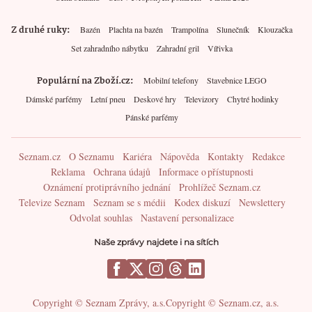
Z druhé ruky
Bazén
Plachta na bazén
Trampolína
Slunečník
Klouzačka
Set zahradního nábytku
Zahradní gril
Vířivka
Populární na Zboží.cz
Mobilní telefony
Stavebnice LEGO
Dámské parfémy
Letní pneu
Deskové hry
Televizory
Chytré hodinky
Pánské parfémy
Seznam.cz
O Seznamu
Kariéra
Nápověda
Kontakty
Redakce
Reklama
Ochrana údajů
Informace o přístupnosti
Oznámení protiprávního jednání
Prohlížeč Seznam.cz
Televize Seznam
Seznam se s médii
Kodex diskuzí
Newslettery
Odvolat souhlas
Nastavení personalizace
Naše zprávy najdete i na sítích
Copyright © Seznam Zprávy, a.s.
Copyright © Seznam.cz, a.s.