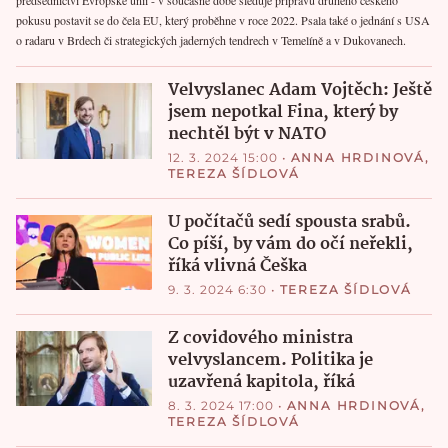
předsednictví Evropské unii - v současné době sleduje přípravu druhého českého
pokusu postavit se do čela EU, který proběhne v roce 2022. Psala také o jednání s USA
o radaru v Brdech či strategických jaderných tendrech v Temelíně a v Dukovanech.
Velvyslanec Adam Vojtěch: Ještě
jsem nepotkal Fina, který by
nechtěl být v NATO
12. 3. 2024 15:00
•
ANNA HRDINOVÁ
,
TEREZA ŠÍDLOVÁ
U počítačů sedí spousta srabů.
Co píší, by vám do očí neřekli,
říká vlivná Češka
9. 3. 2024 6:30
•
TEREZA ŠÍDLOVÁ
Z covidového ministra
velvyslancem. Politika je
uzavřená kapitola, říká
8. 3. 2024 17:00
•
ANNA HRDINOVÁ
,
TEREZA ŠÍDLOVÁ