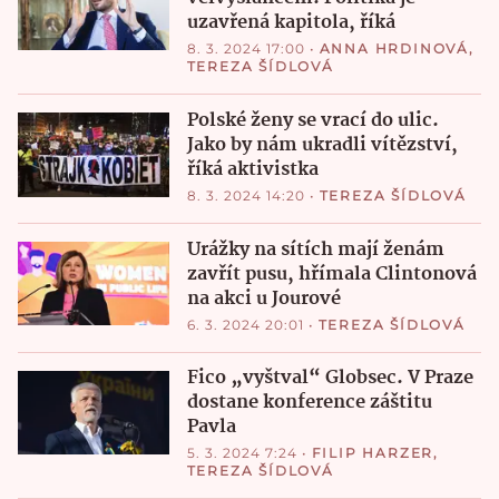
uzavřená kapitola, říká
8. 3. 2024 17:00
•
ANNA HRDINOVÁ
,
TEREZA ŠÍDLOVÁ
Polské ženy se vrací do ulic.
Jako by nám ukradli vítězství,
říká aktivistka
8. 3. 2024 14:20
•
TEREZA ŠÍDLOVÁ
Urážky na sítích mají ženám
zavřít pusu, hřímala Clintonová
na akci u Jourové
6. 3. 2024 20:01
•
TEREZA ŠÍDLOVÁ
Fico „vyštval“ Globsec. V Praze
dostane konference záštitu
Pavla
5. 3. 2024 7:24
•
FILIP HARZER
,
TEREZA ŠÍDLOVÁ