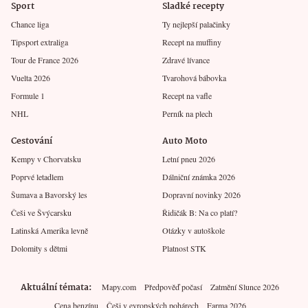
Sport
Sladké recepty
Chance liga
Ty nejlepší palačinky
Tipsport extraliga
Recept na muffiny
Tour de France 2026
Zdravé lívance
Vuelta 2026
Tvarohová bábovka
Formule 1
Recept na vafle
NHL
Perník na plech
Cestování
Auto Moto
Kempy v Chorvatsku
Letní pneu 2026
Poprvé letadlem
Dálniční známka 2026
Šumava a Bavorský les
Dopravní novinky 2026
Češi ve Švýcarsku
Řidičák B: Na co platí?
Latinská Amerika levně
Otázky v autoškole
Dolomity s dětmi
Platnost STK
Aktuální témata
Mapy.com
Předpověď počasí
Zatmění Slunce 2026
Cena benzínu
Češi v evropských pohárech
Farma 2026