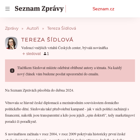
Osobní
Seznam.cz
menu
Zprávy
Autoři
Tereza Šídlová
TEREZA ŠÍDLOVÁ
Vedoucí vnějších vztahů Českých center, bývalá novinářka
Tlačítkem Sledovat můžete odebírat oblíbené autory a témata. Na každý
nový článek vám budeme posílat upozornění do emailu.
Na Seznam Zprávách působila do dubna 2024.
Věnovala se hlavně české diplomacii a mezinárodním souvislostem domácího
politického dění. Sledovala také předvolební kampaně - jak v nich politici zacházejí s
financemi, nakolik jsou transparentní a kdo jsou jejich „spin doktoři”, tedy marketingoví
poradci či poradkyně.
S novinařinou začínala v roce 2004, v roce 2009 pokrývala historicky první české