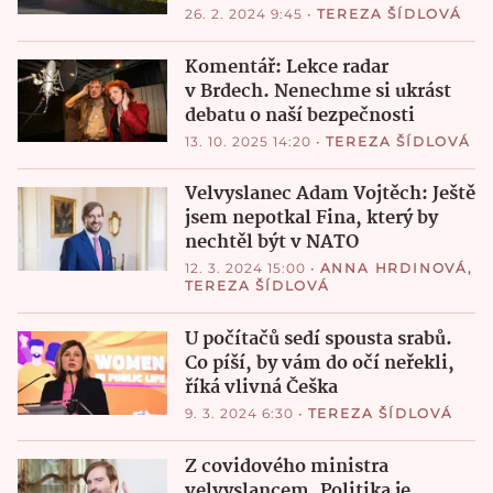
26. 2. 2024 9:45
•
TEREZA ŠÍDLOVÁ
Komentář: Lekce radar
v Brdech. Nenechme si ukrást
debatu o naší bezpečnosti
13. 10. 2025 14:20
•
TEREZA ŠÍDLOVÁ
Velvyslanec Adam Vojtěch: Ještě
jsem nepotkal Fina, který by
nechtěl být v NATO
12. 3. 2024 15:00
•
ANNA HRDINOVÁ
,
TEREZA ŠÍDLOVÁ
U počítačů sedí spousta srabů.
Co píší, by vám do očí neřekli,
říká vlivná Češka
9. 3. 2024 6:30
•
TEREZA ŠÍDLOVÁ
Z covidového ministra
velvyslancem. Politika je