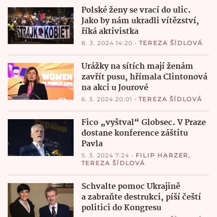
Polské ženy se vrací do ulic.
Jako by nám ukradli vítězství,
říká aktivistka
8. 3. 2024 14:20
•
TEREZA ŠÍDLOVÁ
Urážky na sítích mají ženám
zavřít pusu, hřímala Clintonová
na akci u Jourové
6. 3. 2024 20:01
•
TEREZA ŠÍDLOVÁ
Fico „vyštval“ Globsec. V Praze
dostane konference záštitu
Pavla
5. 3. 2024 7:24
•
FILIP HARZER
,
TEREZA ŠÍDLOVÁ
Schvalte pomoc Ukrajině
a zabraňte destrukci, píší čeští
politici do Kongresu