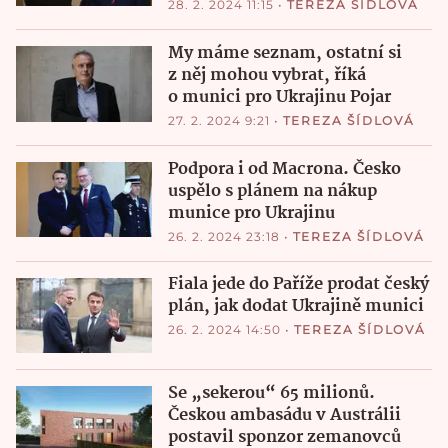
28. 2. 2024 11:15
•
TEREZA ŠÍDLOVÁ
My máme seznam, ostatní si
z něj mohou vybrat, říká
o munici pro Ukrajinu Pojar
27. 2. 2024 9:21
•
TEREZA ŠÍDLOVÁ
Podpora i od Macrona. Česko
uspělo s plánem na nákup
munice pro Ukrajinu
26. 2. 2024 23:18
•
TEREZA ŠÍDLOVÁ
Fiala jede do Paříže prodat český
plán, jak dodat Ukrajině munici
26. 2. 2024 14:50
•
TEREZA ŠÍDLOVÁ
Se „sekerou“ 65 milionů.
Českou ambasádu v Austrálii
postavil sponzor zemanovců