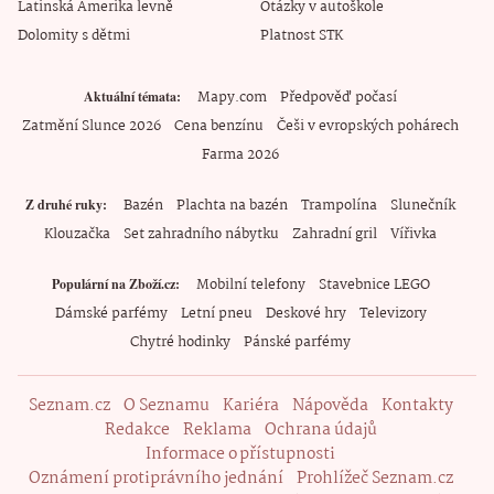
Latinská Amerika levně
Otázky v autoškole
Dolomity s dětmi
Platnost STK
Mapy.com
Předpověď počasí
Aktuální témata
Zatmění Slunce 2026
Cena benzínu
Češi v evropských pohárech
Farma 2026
Bazén
Plachta na bazén
Trampolína
Slunečník
Z druhé ruky
Klouzačka
Set zahradního nábytku
Zahradní gril
Vířivka
Mobilní telefony
Stavebnice LEGO
Populární na Zboží.cz
Dámské parfémy
Letní pneu
Deskové hry
Televizory
Chytré hodinky
Pánské parfémy
Seznam.cz
O Seznamu
Kariéra
Nápověda
Kontakty
Redakce
Reklama
Ochrana údajů
Informace o přístupnosti
Oznámení protiprávního jednání
Prohlížeč Seznam.cz