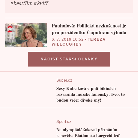
#bestfilm #kviff
Pauhofová: Politická nezkušenost je
pro prezidentku Čaputovou výhoda
6. 7. 2019 16:52
•
TEREZA
WILLOUGHBY
NAČÍST STARŠÍ ČLÁNKY
Super.cz
Sexy Kubelková v pidi bikinách
rozvášnila mužské fanoušky: Ivčo, to
budou večer divoké sny!
Sport.cz
Na olympiádě šokoval přiznáním
k nevěře. Biatlonista Laegreid teď