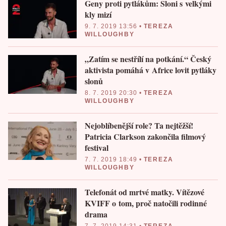
Geny proti pytlákům: Sloni s velkými
kly mizí
9. 7. 2019 13:56
•
TEREZA
WILLOUGHBY
„Zatím se nestřílí na potkání.“ Český
aktivista pomáhá v Africe lovit pytláky
slonů
8. 7. 2019 20:30
•
TEREZA
WILLOUGHBY
Nejoblíbenější role? Ta nejtěžší!
Patricia Clarkson zakončila filmový
festival
7. 7. 2019 18:49
•
TEREZA
WILLOUGHBY
Telefonát od mrtvé matky. Vítězové
KVIFF o tom, proč natočili rodinné
drama
7. 7. 2019 14:31
•
TEREZA