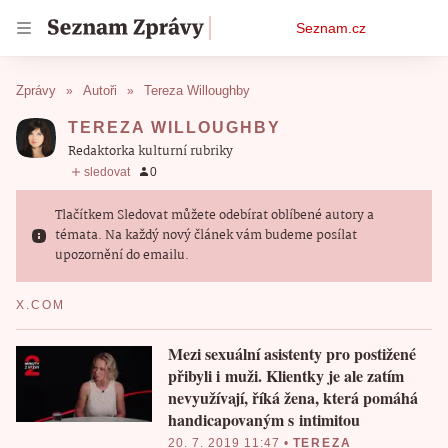
Osobní
Seznam.cz
menu
Zprávy
Autoři
Tereza Willoughby
TEREZA WILLOUGHBY
redaktorka kulturní rubriky
Tlačítkem Sledovat můžete odebírat oblíbené autory a
témata. Na každý nový článek vám budeme posílat
upozornění do emailu.
X.COM
Mezi sexuální asistenty pro postižené
přibyli i muži. Klientky je ale zatím
nevyužívají, říká žena, která pomáhá
handicapovaným s intimitou
20. 7. 2019 11:47
•
TEREZA