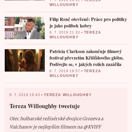
WILLOUGHBY
Filip Renč otevřeně: Práce pro politiky
je jako polibek kobry
6. 7. 2019 21:32
•
TEREZA
WILLOUGHBY
Patricia Clarkson zakončuje filmový
festival převzetím Křišťálového glóbu.
Podívejte se, v jakých rolích zazářila
6. 7. 2019 19:57
•
TEREZA
WILLOUGHBY
6. 7. 2019 19:43
•
TEREZA WILLOUGHBY
Tereza Willoughby tweetuje
Otec bulharské režisérské dvojice Grozeva a
Valchanov je nejlepším filmem na @KVIFF