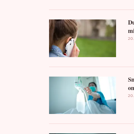
Du
mi
20.
Sm
om
20.