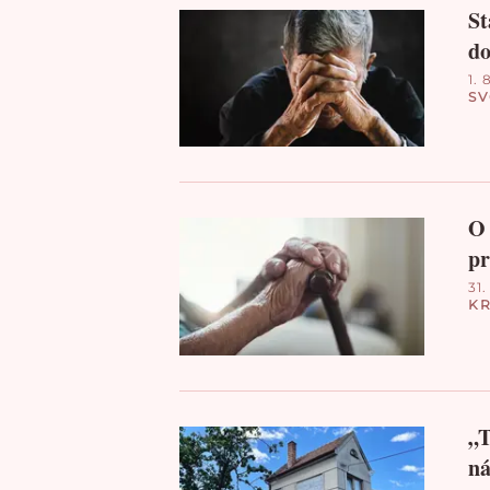
St
do
1. 
S
O 
p
31.
K
„T
ná