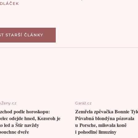
EDLÁČEK
ST STARŠÍ ČLÁNKY
oŽeny.cz
Garáž.cz
zchod podle horoskopu:
Zemřela zpěvačka Bonnie Tyle
řelec odejde hned, Kozoroh je
Půvabná blondýna pózovala
ko led a Štír navždy
u Porsche, milovala koně
bouchne dveře
i pohodlné limuzíny