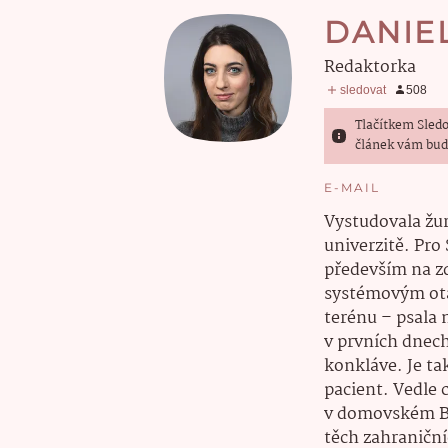
DANIE
redaktorka
Tlačítkem Sledo
článek vám bud
E-MAIL
Vystudovala žur
univerzitě. Pro
především na zd
systémovým otá
terénu – psala 
v prvních dnec
konkláve. Je ta
pacient. Vedle c
v domovském Br
těch zahraniční