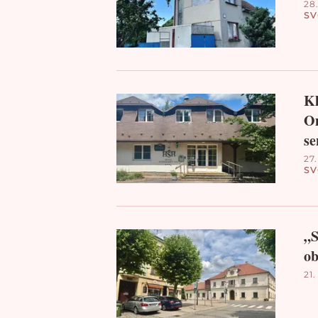
28.
S
Kl
O
se
27.
S
„S
ob
21.