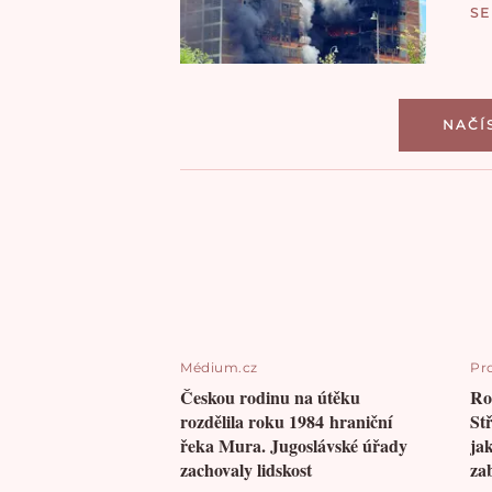
S
NAČÍ
Médium.cz
Pr
Českou rodinu na útěku
Ro
rozdělila roku 1984 hraniční
St
řeka Mura. Jugoslávské úřady
ja
zachovaly lidskost
za