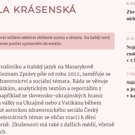
8:3
LA KRÁSENSKÁ
Zbr
nich
vat můžete odebírat oblíbené autory a témata. Na každý nový
8:01
eme posílat upozornění do emailu.
Nejm
ruský
v C
nalistiku a italský jazyk na Masarykově
 Seznam Zprávy píše od roku 2022, zaměřuje se
7:5
ravotnictví a sociální témata. Ráda se věnuje
Stát
zkám, analytickým textům a reportážím z
a j
například ze slovensko-ukrajinských hranic
v k
h války na Ukrajině nebo z Vatikánu během
ké autorkou zdravotnického seriálu Český
elostátních témat se občas vrací i k dění
ně. Zkušenosti má také z dalších médií, včetně
ch.