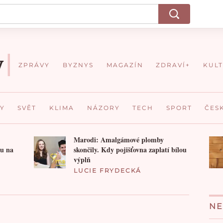
ZPRÁVY
BYZNYS
MAGAZÍN
ZDRAVÍ+
KUL
Y
SVĚT
KLIMA
NÁZORY
TECH
SPORT
ČES
Marodi: Amalgámové plomby
ou na
skončily. Kdy pojišťovna zaplatí bílou
výplň
LUCIE FRYDECKÁ
NE