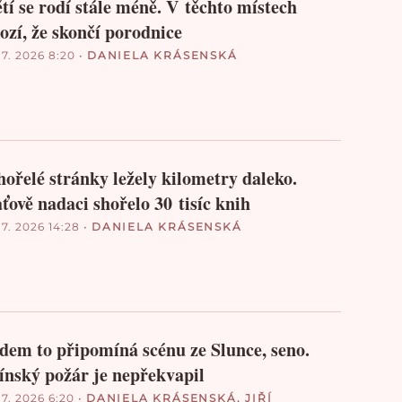
tí se rodí stále méně. V těchto místech
ozí, že skončí porodnice
 7. 2026 8:20
•
DANIELA KRÁSENSKÁ
ořelé stránky ležely kilometry daleko.
ťově nadaci shořelo 30 tisíc knih
 7. 2026 14:28
•
DANIELA KRÁSENSKÁ
dem to připomíná scénu ze Slunce, seno.
ínský požár je nepřekvapil
 7. 2026 6:20
•
DANIELA KRÁSENSKÁ
,
JIŘÍ