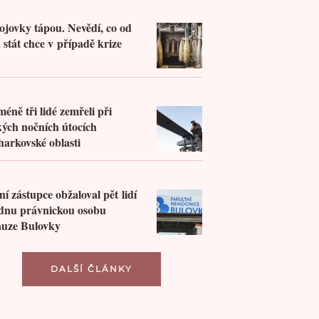
5
ojovky tápou. Nevědí, co od
 stát chce v případě krize
éně tři lidé zemřeli při
ch nočních útocích
harkovské oblasti
0
ní zástupce obžaloval pět lidí
ednu právnickou osobu
auze Bulovky
DALŠÍ ČLÁNKY