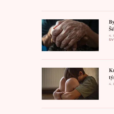
By
Šé
4. 
S
Kr
tý
4. 