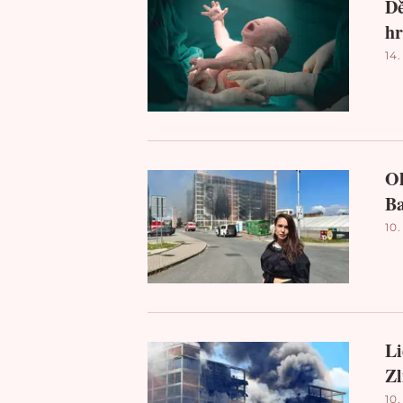
Dě
hr
14.
Oh
Ba
10.
Li
Zl
10.