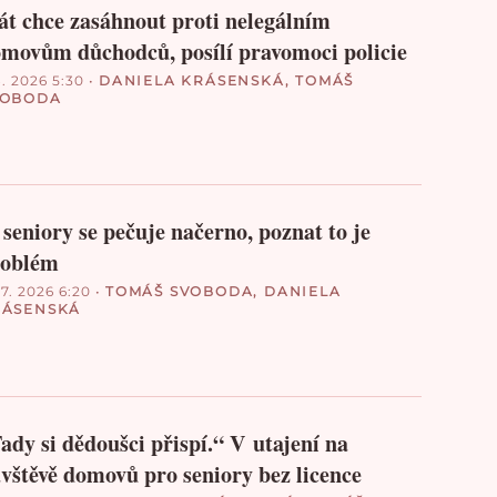
át chce zasáhnout proti nelegálním
movům důchodců, posílí pravomoci policie
8. 2026 5:30
•
DANIELA KRÁSENSKÁ
,
TOMÁŠ
VOBODA
seniory se pečuje načerno, poznat to je
roblém
 7. 2026 6:20
•
TOMÁŠ SVOBODA
,
DANIELA
RÁSENSKÁ
ady si dědoušci přispí.“ V utajení na
vštěvě domovů pro seniory bez licence