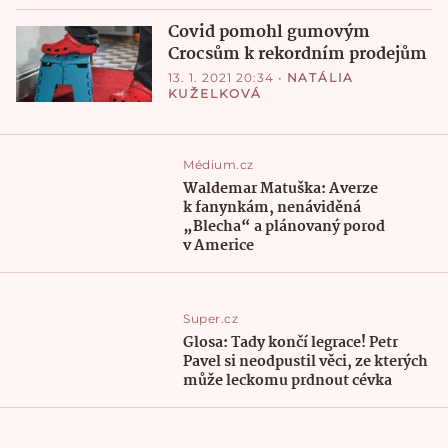
Covid pomohl gumovým
Crocsům k rekordním prodejům
13. 1. 2021 20:34
•
NATÁLIA
KUŽELKOVÁ
Médium.cz
Waldemar Matuška: Averze
k fanynkám, nenáviděná
„Blecha“ a plánovaný porod
v Americe
Super.cz
Glosa: Tady končí legrace! Petr
Pavel si neodpustil věci, ze kterých
může leckomu prdnout cévka