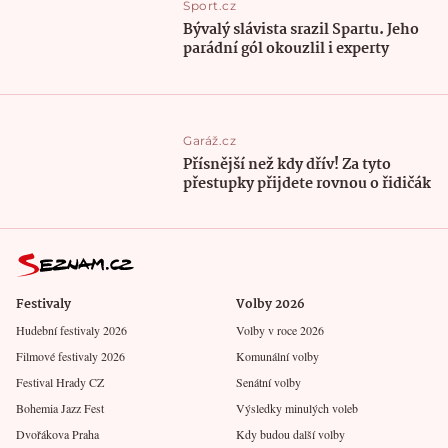
Sport.cz
Bývalý slávista srazil Spartu. Jeho
parádní gól okouzlil i experty
Garáž.cz
Přísnější než kdy dřív! Za tyto
přestupky přijdete rovnou o řidičák
Festivaly
Volby 2026
Hudební festivaly 2026
Volby v roce 2026
Filmové festivaly 2026
Komunální volby
Festival Hrady CZ
Senátní volby
Bohemia Jazz Fest
Výsledky minulých voleb
Dvořákova Praha
Kdy budou další volby