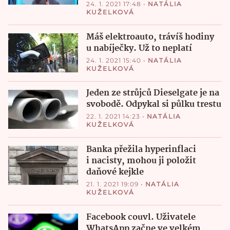
24. 1. 2021 17:48
•
NATÁLIA
KUŽELKOVÁ
Máš elektroauto, trávíš hodiny
u nabíječky. Už to neplatí
24. 1. 2021 15:40
•
NATÁLIA
KUŽELKOVÁ
Jeden ze strůjců Dieselgate je na
svobodě. Odpykal si půlku trestu
22. 1. 2021 14:23
•
NATÁLIA
KUŽELKOVÁ
Banka přežila hyperinflaci
i nacisty, mohou ji položit
daňové kejkle
21. 1. 2021 19:09
•
NATÁLIA
KUŽELKOVÁ
Facebook couvl. Uživatele
WhatsApp začne ve velkém