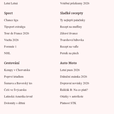
Letní Letná
Volební průzkumy 2026
Sport
Sladké recepty
Chance liga
Ty nejlepší palačinky
Tipsport extraliga
Recept na muffiny
Tour de France 2026
Zdravé lívance
Vuelta 2026
Tvarohová bábovka
Formule 1
Recept na vafle
NHL
Perník na plech
Cestování
Auto Moto
Kempy v Chorvatsku
Letní pneu 2026
Poprvé letadlem
Dálniční známka 2026
Šumava a Bavorský les
Dopravní novinky 2026
Češi ve Švýcarsku
Řidičák B: Na co platí?
Latinská Amerika levně
Otázky v autoškole
Dolomity s dětmi
Platnost STK