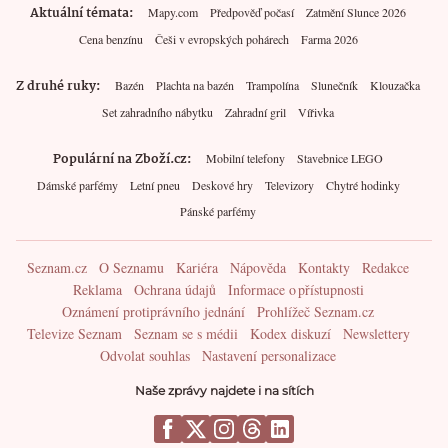
Aktuální témata
Mapy.com
Předpověď počasí
Zatmění Slunce 2026
Cena benzínu
Češi v evropských pohárech
Farma 2026
Z druhé ruky
Bazén
Plachta na bazén
Trampolína
Slunečník
Klouzačka
Set zahradního nábytku
Zahradní gril
Vířivka
Populární na Zboží.cz
Mobilní telefony
Stavebnice LEGO
Dámské parfémy
Letní pneu
Deskové hry
Televizory
Chytré hodinky
Pánské parfémy
Seznam.cz
O Seznamu
Kariéra
Nápověda
Kontakty
Redakce
Reklama
Ochrana údajů
Informace o přístupnosti
Oznámení protiprávního jednání
Prohlížeč Seznam.cz
Televize Seznam
Seznam se s médii
Kodex diskuzí
Newslettery
Odvolat souhlas
Nastavení personalizace
Naše zprávy najdete i na sítích