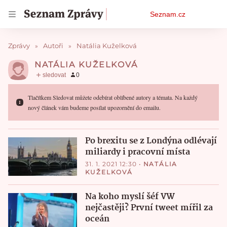
Osobní
Seznam.cz
menu
Zprávy
Autoři
Natália Kuželková
NATÁLIA KUŽELKOVÁ
Tlačítkem Sledovat můžete odebírat oblíbené autory a témata. Na každý
nový článek vám budeme posílat upozornění do emailu.
Po brexitu se z Londýna odlévají
miliardy i pracovní místa
31. 1. 2021 12:30
•
NATÁLIA
KUŽELKOVÁ
Na koho myslí šéf VW
nejčastěji? První tweet mířil za
oceán