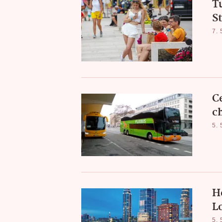
T
S
7. 
C
c
5. 
H
L
5. 