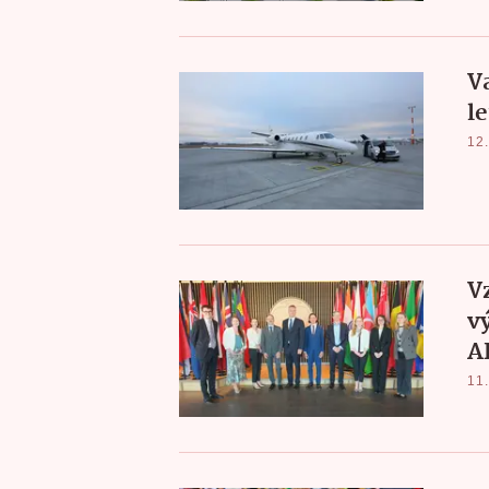
V
le
12.
V
v
A
11.