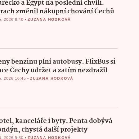
urecko a Egypt na poslední chvíli.
trach změnil nákupní chování Čechů
5. 2026 8:40
•
ZUZANA HODKOVÁ
eny benzinu plní autobusy. FlixBus si
hce Čechy udržet a zatím nezdražil
5. 2026 10:45
•
ZUZANA HODKOVÁ
otel, kanceláře i byty. Penta dobývá
ondýn, chystá další projekty
5. 2026 5:30
•
ZUZANA HODKOVÁ