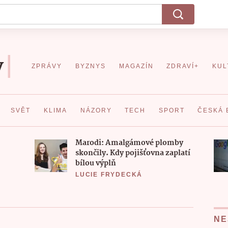
ZPRÁVY
BYZNYS
MAGAZÍN
ZDRAVÍ+
KUL
SVĚT
KLIMA
NÁZORY
TECH
SPORT
ČESKÁ 
Marodi: Amalgámové plomby
skončily. Kdy pojišťovna zaplatí
bílou výplň
LUCIE FRYDECKÁ
NE