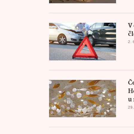
V 
čl
2. 
Č
H
u
29.