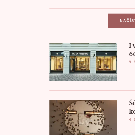
NAČÍS
I
6
9. 
Šé
ko
4. 