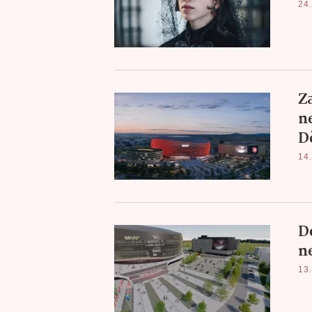
24.
Za
n
D
14.
Do
n
13.