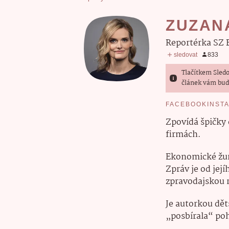
ZUZAN
reportérka SZ
Tlačítkem Sledo
článek vám bud
FACEBOOK
INST
Zpovídá špičky 
firmách.
Ekonomické žurn
Zpráv je od jej
zpravodajskou r
Je autorkou dět
„posbírala“ po