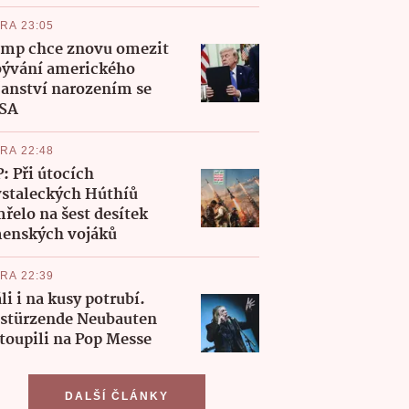
RA 23:05
mp chce znovu omezit
ývání amerického
anství narozením se
USA
RA 22:48
: Při útocích
staleckých Húthíů
řelo na šest desítek
enských vojáků
RA 22:39
li i na kusy potrubí.
stürzende Neubauten
toupili na Pop Messe
DALŠÍ ČLÁNKY