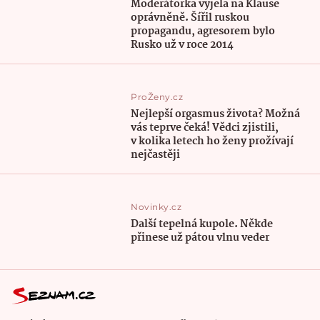
Moderátorka vyjela na Klause
oprávněně. Šířil ruskou
propagandu, agresorem bylo
Rusko už v roce 2014
ProŽeny.cz
Nejlepší orgasmus života? Možná
vás teprve čeká! Vědci zjistili,
v kolika letech ho ženy prožívají
nejčastěji
Novinky.cz
Další tepelná kupole. Někde
přinese už pátou vlnu veder