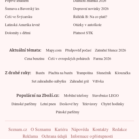
Poprvé letadlem
Dálniční známka 2026
Šumava a Bavorský les
Dopravní novinky 2026
Češi ve Švýcarsku
Řidičák B: Na co platí?
Latinská Amerika levně
Otázky v autoškole
Dolomity s dětmi
Platnost STK
Aktuální témata
Mapy.com
Předpověď počasí
Zatmění Slunce 2026
Cena benzínu
Češi v evropských pohárech
Farma 2026
Z druhé ruky
Bazén
Plachta na bazén
Trampolína
Slunečník
Klouzačka
Set zahradního nábytku
Zahradní gril
Vířivka
Populární na Zboží.cz
Mobilní telefony
Stavebnice LEGO
Dámské parfémy
Letní pneu
Deskové hry
Televizory
Chytré hodinky
Pánské parfémy
Seznam.cz
O Seznamu
Kariéra
Nápověda
Kontakty
Redakce
Reklama
Ochrana údajů
Informace o přístupnosti