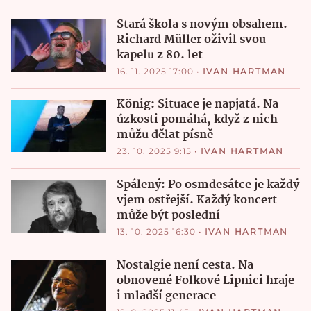
Stará škola s novým obsahem.
Richard Müller oživil svou
kapelu z 80. let
16. 11. 2025 17:00
•
IVAN HARTMAN
König: Situace je napjatá. Na
úzkosti pomáhá, když z nich
můžu dělat písně
23. 10. 2025 9:15
•
IVAN HARTMAN
Spálený: Po osmdesátce je každý
vjem ostřejší. Každý koncert
může být poslední
13. 10. 2025 16:30
•
IVAN HARTMAN
Nostalgie není cesta. Na
obnovené Folkové Lipnici hraje
i mladší generace