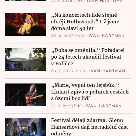
12. 9. 2025 11:45
•
IVAN HARTMAN
„Na koncertech lidé stejně
chtějí Hollywood.“ Už jsme
doma slaví 40 let
28. 8. 2025 11:00
•
IVAN HARTMAN
„Doba se změnila.“ Pořadatel
po 24 letech ukončil festival
v Poličce
28. 7. 2025 18:00
•
IVAN HARTMAN
„Marie, vypni ten fejsbůk.“
Linhart zpívá o polních cestách
a území bez lidí
25. 7. 2026 5:15
•
IVAN HARTMAN
Festival dělají zdarma. Glenu
Hansardovi dají netradiční část
odměny