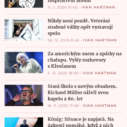
inspirativní album
11. 2. 2026 15:40
•
IVAN HARTMAN
Nikdy není pozdě. Veteráni
studené války opět vystavují
spolu
26. 12. 2025 8:45
•
IVAN HARTMAN
Za americkým snem a zpátky na
chalupu. Vyšly rozhovory
s Křesťanem
2. 12. 2025 18:00
•
IVAN HARTMAN
Stará škola s novým obsahem.
Richard Müller oživil svou
kapelu z 80. let
16. 11. 2025 17:00
•
IVAN HARTMAN
König: Situace je napjatá. Na
úzkosti pomáhá, když z nich