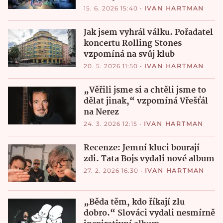
15. 6. 2026 15:40
•
IVAN HARTMAN
Jak jsem vyhrál válku. Pořadatel
koncertu Rolling Stones
vzpomíná na svůj klub
20. 5. 2026 11:50
•
IVAN HARTMAN
„Věřili jsme si a chtěli jsme to
dělat jinak,“ vzpomíná Vřešťál
na Nerez
24. 3. 2026 12:15
•
IVAN HARTMAN
Recenze: Jemní kluci bourají
zdi. Tata Bojs vydali nové album
27. 2. 2026 16:30
•
IVAN HARTMAN
„Běda těm, kdo říkají zlu
dobro.“ Slováci vydali nesmírně