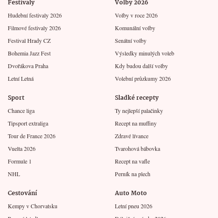
Festivaly
Volby 2026
Hudební festivaly 2026
Volby v roce 2026
Filmové festivaly 2026
Komunální volby
Festival Hrady CZ
Senátní volby
Bohemia Jazz Fest
Výsledky minulých voleb
Dvořákova Praha
Kdy budou další volby
Letní Letná
Volební průzkumy 2026
Sport
Sladké recepty
Chance liga
Ty nejlepší palačinky
Tipsport extraliga
Recept na muffiny
Tour de France 2026
Zdravé lívance
Vuelta 2026
Tvarohová bábovka
Formule 1
Recept na vafle
NHL
Perník na plech
Cestování
Auto Moto
Kempy v Chorvatsku
Letní pneu 2026