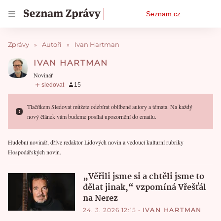
Osobní
Seznam.cz
menu
Zprávy
Autoři
Ivan Hartman
IVAN HARTMAN
Novinář
Tlačítkem Sledovat můžete odebírat oblíbené autory a témata. Na každý
nový článek vám budeme posílat upozornění do emailu.
Hudební novinář, dříve redaktor Lidových novin a vedoucí kulturní rubriky
Hospodářských novin.
„Věřili jsme si a chtěli jsme to
dělat jinak,“ vzpomíná Vřešťál
na Nerez
24. 3. 2026 12:15
•
IVAN HARTMAN