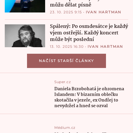
můžu dělat písně
23. 10. 2025 9:15
•
IVAN HARTMAN
Spálený: Po osmdesátce je každý
vjem ostřejší. Každý koncert
může být poslední
13. 10. 2025 16:30
•
IVAN HARTMAN
NAČÍST STARŠÍ ČLÁNKY
Super.cz
Daniela Brzobohatá je ohromena
Islandem: V bizarním oblečku
skotačila v jezeře, ex Ondřej to
nevydržel a hned se ozval
Médium.cz