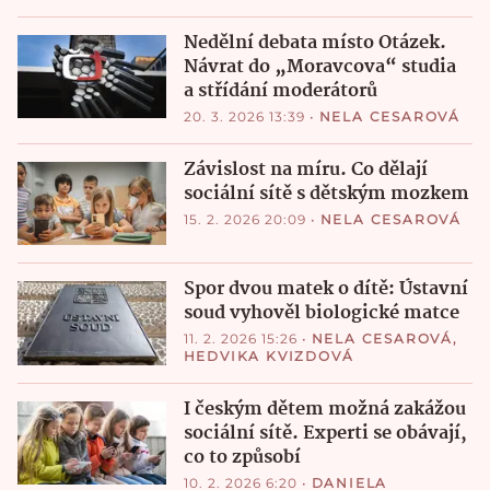
Nedělní debata místo Otázek.
Návrat do „Moravcova“ studia
a střídání moderátorů
20. 3. 2026 13:39
•
NELA CESAROVÁ
Závislost na míru. Co dělají
sociální sítě s dětským mozkem
15. 2. 2026 20:09
•
NELA CESAROVÁ
Spor dvou matek o dítě: Ústavní
soud vyhověl biologické matce
11. 2. 2026 15:26
•
NELA CESAROVÁ
,
HEDVIKA KVIZDOVÁ
I českým dětem možná zakážou
sociální sítě. Experti se obávají,
co to způsobí
10. 2. 2026 6:20
•
DANIELA