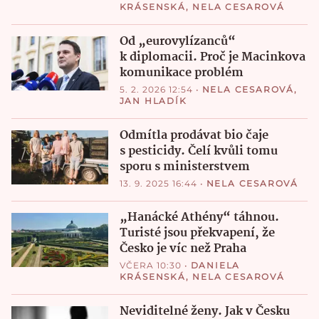
KRÁSENSKÁ
,
NELA CESAROVÁ
Od „eurovylízanců“
k diplomacii. Proč je Macinkova
komunikace problém
5. 2. 2026 12:54
•
NELA CESAROVÁ
,
JAN HLADÍK
Odmítla prodávat bio čaje
s pesticidy. Čelí kvůli tomu
sporu s ministerstvem
13. 9. 2025 16:44
•
NELA CESAROVÁ
„Hanácké Athény“ táhnou.
Turisté jsou překvapení, že
Česko je víc než Praha
VČERA 10:30
•
DANIELA
KRÁSENSKÁ
,
NELA CESAROVÁ
Neviditelné ženy. Jak v Česku