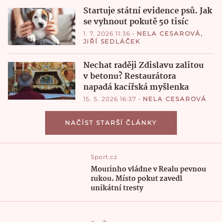
Startuje státní evidence psů. Jak
se vyhnout pokutě 50 tisíc
1. 7. 2026 11:36
•
NELA CESAROVÁ
,
JIŘÍ SEDLÁČEK
Nechat raději Zdislavu zalitou
v betonu? Restaurátora
napadá kacířská myšlenka
15. 5. 2026 16:37
•
NELA CESAROVÁ
NAČÍST STARŠÍ ČLÁNKY
Sport.cz
Mourinho vládne v Realu pevnou
rukou. Místo pokut zavedl
unikátní tresty