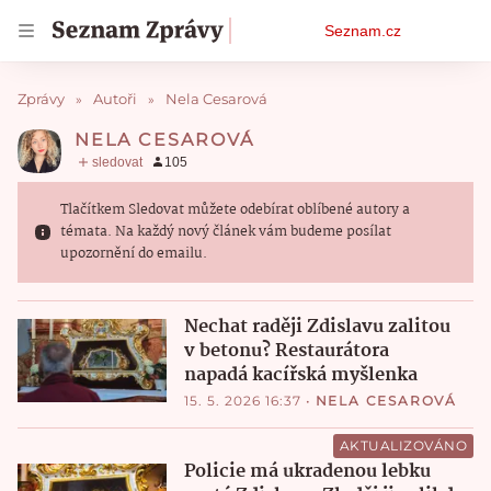
Osobní
Seznam.cz
menu
Zprávy
Autoři
Nela Cesarová
NELA CESAROVÁ
Tlačítkem Sledovat můžete odebírat oblíbené autory a
témata. Na každý nový článek vám budeme posílat
upozornění do emailu.
Nechat raději Zdislavu zalitou
v betonu? Restaurátora
napadá kacířská myšlenka
15. 5. 2026 16:37
•
NELA CESAROVÁ
AKTUALIZOVÁNO
Policie má ukradenou lebku