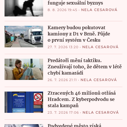
funguje sexuální byznys
8. 8. 2026 19:45
•
NELA CESAROVÁ
Kamery budou pokutovat
kamiony z D1 v Brně. Půjde
o první systém v Česku
27. 7. 2026 13:20
•
NELA CESAROVÁ
Predátoři mění taktiku.
Zneužívají toho, že dětem v létě
chybí kamarádi
26. 7. 2026 21:11
•
NELA CESAROVÁ
Ztracených 46 milionů otřásá
Hradcem. Z kyberpodvodu se
stala kampaň
23. 7. 2026 17:06
•
NELA CESAROVÁ
Podvedené město získá