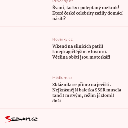
ProŽeny.cz
Řvaní, facky i poleptaný rozkrok!
Které české celebrity zažily domácí
násilí?
Novinky.cz
Víkend na silnicích patřil
k nejtragičtějším v historii.
Většina obětí jsou motorkáři
Médium.cz
Zbláznila se přímo na jevišti.
Nejkrásnější baletka SSSR musela
tančit mrtvým, režim jí zlomil
duši