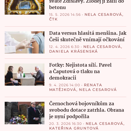
svaté Zdislavy. Zloděj ji zalil do
betonu
15. 5. 2026 14:56
•
NELA CESAROVÁ
,
ČTK
Data versus hlasitá menšina. Jak
Češi skutečně vnímají očkování
12. 4. 2026 6:30
•
NELA CESAROVÁ
,
DANIELA KRÁSENSKÁ
Fotky: Nejistota sílí. Pavel
a Čaputová o tlaku na
demokracii
9. 4. 2026 14:00
•
RENATA
MATĚJKOVÁ
,
NELA CESAROVÁ
Černochová bojovníkům za
svobodu dotace zatrhla. Obrana
je nyní podpořila
20. 3. 2026 16:30
•
NELA CESAROVÁ
,
KATEŘINA GRUNTOVÁ