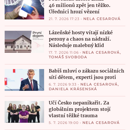
46 milionů zpět jen těžko.
Úřednici hrozí vězení
21. 7. 2026 17:23
•
NELA CESAROVÁ
Lázeňské hosty vítají nízké
perony a chaos na nádraží.
Následuje malebný klid
17. 7. 2026 11:06
•
NELA CESAROVÁ
,
TOMÁŠ SVOBODA
Babiš mluví o zákazu sociálních
sítí dětem, experti jsou proti
6. 7. 2026 9:33
•
NELA CESAROVÁ
,
DANIELA KRÁSENSKÁ
Učí Česko nepanikařit. Za
globálním projektem stojí
vlastní těžké trauma
5. 7. 2026 19:00
•
NELA CESAROVÁ