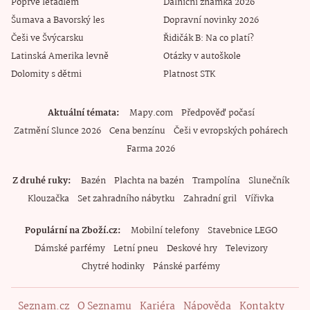
Poprvé letadlem
Dálniční známka 2026
Šumava a Bavorský les
Dopravní novinky 2026
Češi ve Švýcarsku
Řidičák B: Na co platí?
Latinská Amerika levně
Otázky v autoškole
Dolomity s dětmi
Platnost STK
Aktuální témata
Mapy.com
Předpověď počasí
Zatmění Slunce 2026
Cena benzínu
Češi v evropských pohárech
Farma 2026
Z druhé ruky
Bazén
Plachta na bazén
Trampolína
Slunečník
Klouzačka
Set zahradního nábytku
Zahradní gril
Vířivka
Populární na Zboží.cz
Mobilní telefony
Stavebnice LEGO
Dámské parfémy
Letní pneu
Deskové hry
Televizory
Chytré hodinky
Pánské parfémy
Seznam.cz
O Seznamu
Kariéra
Nápověda
Kontakty