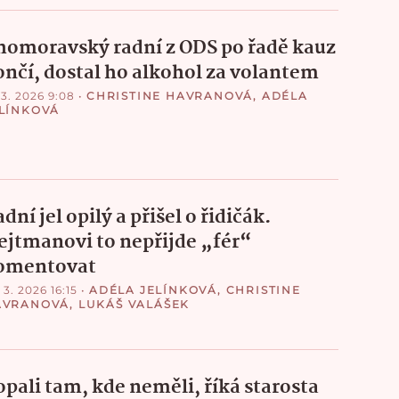
ihomoravský radní z ODS po řadě kauz
ončí, dostal ho alkohol za volantem
 3. 2026 9:08
•
CHRISTINE HAVRANOVÁ
,
ADÉLA
LÍNKOVÁ
dní jel opilý a přišel o řidičák.
ejtmanovi to nepřijde „fér“
omentovat
 3. 2026 16:15
•
ADÉLA JELÍNKOVÁ
,
CHRISTINE
AVRANOVÁ
,
LUKÁŠ VALÁŠEK
opali tam, kde neměli, říká starosta