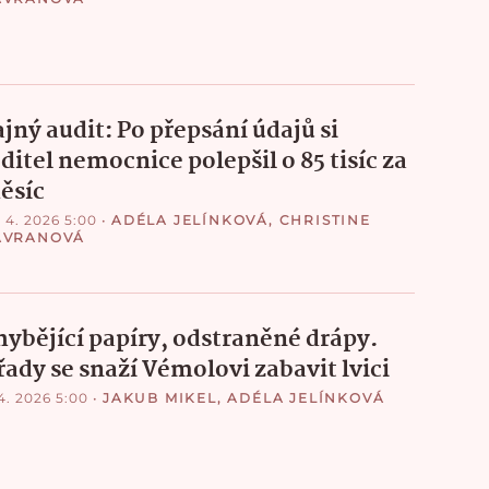
jný audit: Po přepsání údajů si
ditel nemocnice polepšil o 85 tisíc za
ěsíc
. 4. 2026 5:00
•
ADÉLA JELÍNKOVÁ
,
CHRISTINE
AVRANOVÁ
hybějící papíry, odstraněné drápy.
řady se snaží Vémolovi zabavit lvici
 4. 2026 5:00
•
JAKUB MIKEL
,
ADÉLA JELÍNKOVÁ