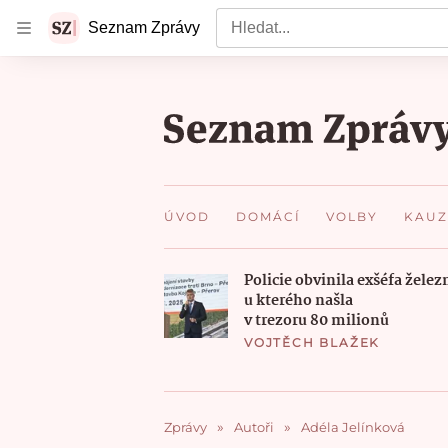
Vyhledat
Seznam Zprávy
ÚVOD
DOMÁCÍ
VOLBY
KAUZ
Policie obvinila exšéfa želez
u kterého našla
v trezoru 80 milionů
VOJTĚCH BLAŽEK
Zprávy
Autoři
Adéla Jelínková