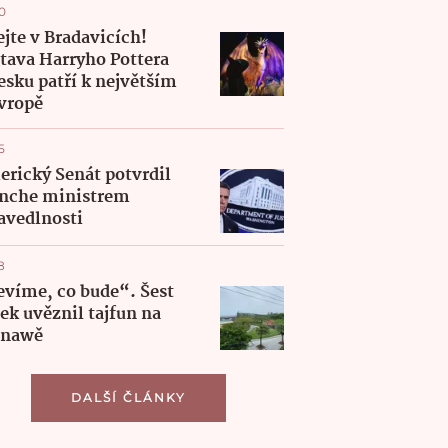
0
ejte v Bradavicích!
tava Harryho Pottera
esku patří k největším
vropě
5
rický Senát potvrdil
nche ministrem
avedlnosti
8
víme, co bude“. Šest
ek uvěznil tajfun na
inawě
DALŠÍ ČLÁNKY