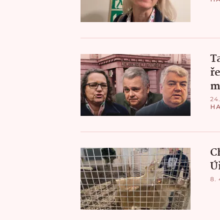
Ta
ře
m
24
H
C
Ú
8.