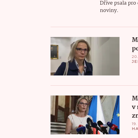
Dříve psala pro
noviny.
M
p
20.
JE
M
v
z
19.
H