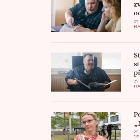
z
o
27.
H
S
s
p
27.
H
P
„
25.
JE