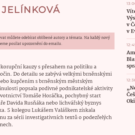
13:0
 JELÍNKOVÁ
Vít
Výs
v Č
v E
vat můžete odebírat oblíbené autory a témata. Na každý nový
eme posílat upozornění do emailu.
12:4
Ame
Bla
spr
 korupční kauzy s přesahem na politiku a
očin. Do detailu se zabývá velkými brněnskými
 nebo kupčením s brněnským městským
12:3
„Ne
nulosti popsala podivné podnikatelské aktivity
Češ
avotnictví Tomáše Horáčka, pochybný start
Ok
áře Davida Rusňáka nebo lichvářský byznys
a. S kolegou Lukášem Valáškem získala
u za sérii investigativních textů o podezřelých
nech.