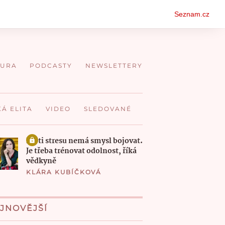
Oso
Seznam.cz
men
TURA
PODCASTY
NEWSLETTERY
KÁ ELITA
VIDEO
SLEDOVANÉ
Proti stresu nemá smysl bojovat.
Je třeba trénovat odolnost, říká
vědkyně
KLÁRA KUBÍČKOVÁ
JNOVĚJŠÍ