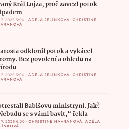
vaný Král Lojza, proč zavezl potok
dpadem
 7. 2026 5:00
•
ADÉLA JELÍNKOVÁ
,
CHRISTINE
AVRANOVÁ
tarosta odklonil potok a vykácel
tromy. Bez povolení a ohledu na
řírodu
 7. 2026 5:00
•
ADÉLA JELÍNKOVÁ
,
CHRISTINE
AVRANOVÁ
otrestali Babišovu ministryni. Jak?
Nebudu se s vámi bavit,“ řekla
 7. 2026 6:00
•
CHRISTINE HAVRANOVÁ
,
ADÉLA
LÍNKOVÁ