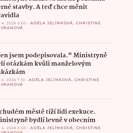
erné stavby. A teď chce měnit
ravidla
. 4. 2026 5:00
•
ADÉLA JELÍNKOVÁ
,
CHRISTINE
AVRANOVÁ
Jen jsem podepisovala.“ Ministryně
elí otázkám kvůli manželovým
akázkám
 4. 2026 7:10
•
ADÉLA JELÍNKOVÁ
,
CHRISTINE
AVRANOVÁ
 chudém městě tíží lidi exekuce.
inistryně bydlí levně v obecním
. 4. 2026 5:00
•
ADÉLA JELÍNKOVÁ
,
CHRISTINE
AVRANOVÁ