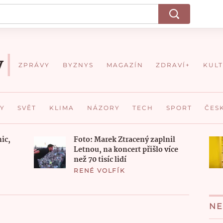
ZPRÁVY
BYZNYS
MAGAZÍN
ZDRAVÍ+
KUL
Y
SVĚT
KLIMA
NÁZORY
TECH
SPORT
ČES
nic,
Foto: Marek Ztracený zaplnil
Letnou, na koncert přišlo více
než 70 tisíc lidí
RENÉ VOLFÍK
NE