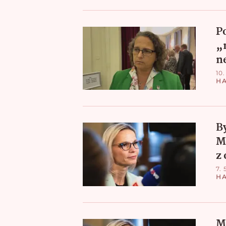
Po
„
n
10.
H
B
M
z
7. 
H
M