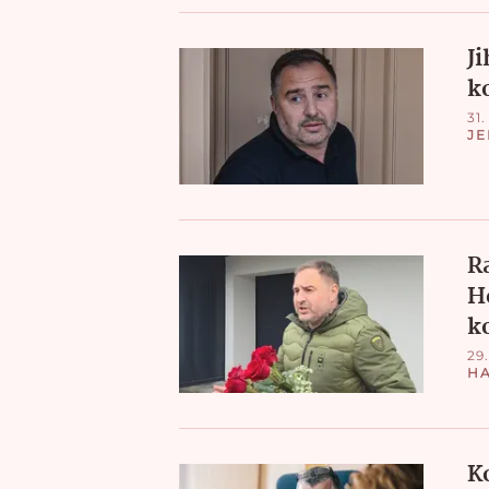
J
k
31.
JE
Ra
H
k
29.
H
K