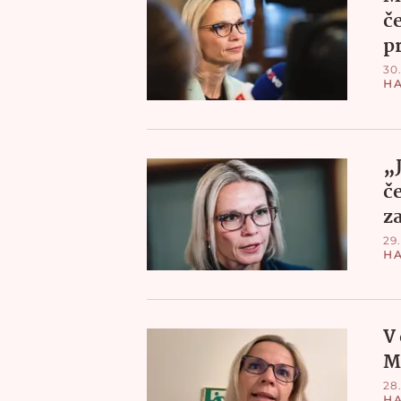
č
p
30
H
„
č
z
29.
H
V
M
28
H