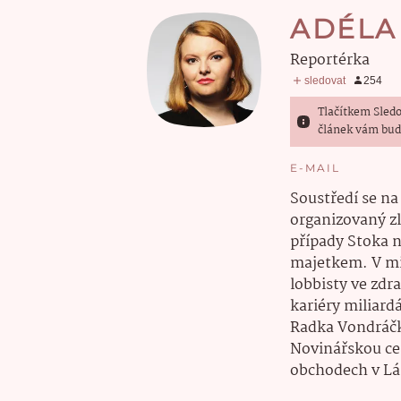
ADÉLA
reportérka
Tlačítkem Sledo
článek vám bud
E-MAIL
Soustředí se na
organizovaný zl
případy Stoka
majetkem. V mi
lobbisty ve zdr
kariéry miliard
Radka Vondráčk
Novinářskou cen
obchodech v Lá