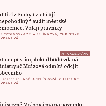
litici z Prahy 1 zlehčují
nepohodlný“ audit městské
emocnice. Volají právníky
 5. 2026 6:00
•
ADÉLA JELÍNKOVÁ
,
CHRISTINE
AVRANOVÁ
AKTUALIZOVÁNO
yt neopustím, dokud budu vdaná.
inistryně Mrázová odmítá odejít
 obecního
5. 2026 18:20
•
ADÉLA JELÍNKOVÁ
,
CHRISTINE
AVRANOVÁ
inistryně Mrázová má na pozemku